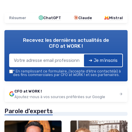
Résumer
ChatGPT
Claude
Mistral
Recevez les dernières actualités de
CFO at WORK !
➔ Je m'inscris
*
En remplissant ce formulaire, j’accepte d’être contacté(e) à
des fins commerciales par CFO at WORK ! et ses partenaires.
CFO at WORK !
Ajoutez-nous à vos sources préférées sur Google
Parole d'experts