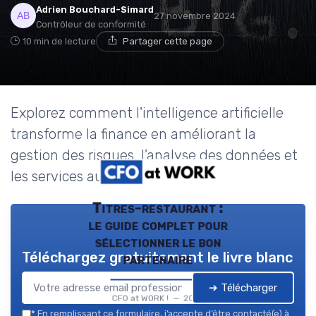
Adrien Bouchard-Simard
27 novembre 2024
Contrôleur de conformité
10 min de lecture
Partager cette page
Explorez comment l'intelligence artificielle
transforme la finance en améliorant la
gestion des risques, l'analyse des données et
les services aux clients.
Titres-restaurant :
le guide complet pour
sélectionner le bon
Téléchargez gratuitement le livre blanc
partenaire
➔ Télécharger
CFO at WORK ! — 2026
*
En remplissant ce formulaire, j’accepte d’être contacté(e) à