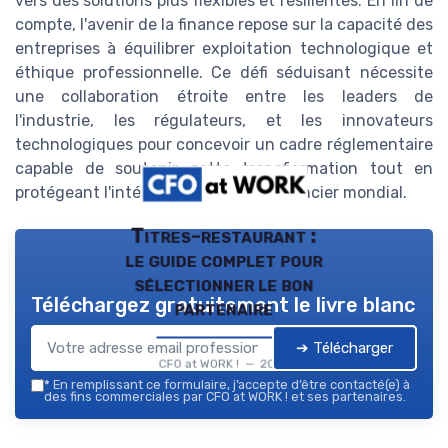
vers des solutions plus flexibles et résilientes. En fin de
compte, l'avenir de la finance repose sur la capacité des
entreprises à équilibrer exploitation technologique et
éthique professionnelle. Ce défi séduisant nécessite
une collaboration étroite entre les leaders de
l'industrie, les régulateurs, et les innovateurs
technologiques pour concevoir un cadre réglementaire
capable de soutenir cette transformation tout en
protégeant l'intégrité du système financier mondial.
Titres-restaurant :
le guide complet pour
sélectionner le bon
Téléchargez gratuitement le livre blanc
partenaire
➔ Télécharger
CFO at WORK ! — 2026
*
En remplissant ce formulaire, j’accepte d’être contacté(e) à
des fins commerciales par CFO at WORK ! et ses partenaires.