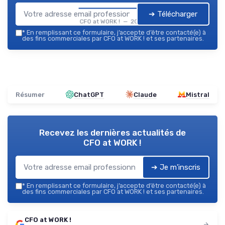
➔ Télécharger
CFO at WORK ! — 2026
*
En remplissant ce formulaire, j’accepte d’être contacté(e) à
des fins commerciales par CFO at WORK ! et ses partenaires.
Résumer
ChatGPT
Claude
Mistral
Recevez les dernières actualités de
CFO at WORK !
➔ Je m'inscris
*
En remplissant ce formulaire, j’accepte d’être contacté(e) à
des fins commerciales par CFO at WORK ! et ses partenaires.
CFO at WORK !