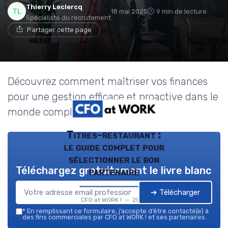
Thierry Leclercq
18 mai 2025
9 min de lecture
Spécialiste du recrutement
Partager cette page
Découvrez comment maîtriser vos finances
pour une gestion efficace et proactive dans le
monde complexe de la finance.
Titres-restaurant :
le guide complet pour
sélectionner le bon
Téléchargez gratuitement le livre blanc
partenaire
➔ Télécharger
CFO at WORK ! — 2026
*
En remplissant ce formulaire, j’accepte d’être contacté(e) à
des fins commerciales par CFO at WORK ! et ses partenaires.