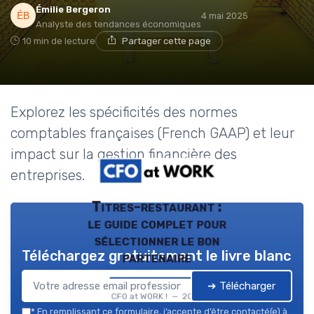
Émilie Bergeron
4 mai 2025
Analyste des tendances économiques
10 min de lecture
Partager cette page
Explorez les spécificités des normes
comptables françaises (French GAAP) et leur
impact sur la gestion financière des
entreprises.
Titres-restaurant :
le guide complet pour
sélectionner le bon
Téléchargez gratuitement le livre blanc
partenaire
➔ Télécharger
CFO at WORK ! — 2026
*
En remplissant ce formulaire, j’accepte d’être contacté(e) à