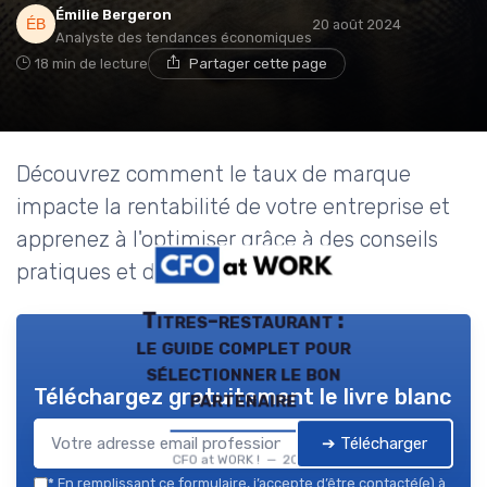
Émilie Bergeron
20 août 2024
Analyste des tendances économiques
18 min de lecture
Partager cette page
Découvrez comment le taux de marque
impacte la rentabilité de votre entreprise et
apprenez à l'optimiser grâce à des conseils
pratiques et des études de cas.
Titres-restaurant :
le guide complet pour
sélectionner le bon
Téléchargez gratuitement le livre blanc
partenaire
➔ Télécharger
CFO at WORK ! — 2026
*
En remplissant ce formulaire, j’accepte d’être contacté(e) à