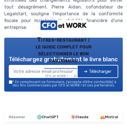
informées des changements législatifs pour éviter
tout désagrément. Pierre Aidan, cofondateur de
Legalstart, souligne l'importance de la conformité
fiscale pour maintenir la stabilité financière d'une
entreprise.
Titres-restaurant :
le guide complet pour
sélectionner le bon
Téléchargez gratuitement le livre blanc
partenaire
➔ Télécharger
CFO at WORK ! — 2026
*
En remplissant ce formulaire, j’accepte d’être contacté(e) à
des fins commerciales par CFO at WORK ! et ses partenaires.
Résumer
ChatGPT
Claude
Mistral