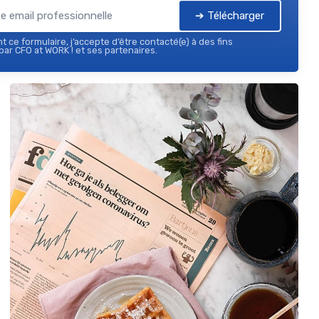
➔ Télécharger
 ce formulaire, j’accepte d’être contacté(e) à des fins
ar CFO at WORK ! et ses partenaires.