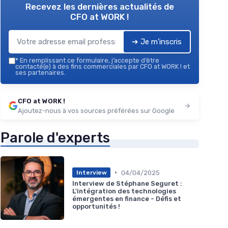
Recevez les dernières actualités de
CFO at WORK !
➔ Je m'inscris
*
En remplissant ce formulaire, j’accepte d’être
contacté(e) à des fins commerciales par CFO at WORK ! et
ses partenaires.
CFO at WORK !
Ajoutez-nous à vos sources préférées sur Google
Parole d'experts
•
04/04/2025
Interview
Interview de Stéphane Seguret :
L'intégration des technologies
émergentes en finance - Défis et
opportunités !