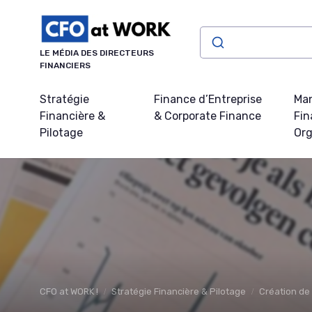
Panneau de gestion des cookies
LE MÉDIA DES DIRECTEURS
FINANCIERS
Stratégie
Finance d’Entreprise
Ma
Financière &
& Corporate Finance
Fin
Pilotage
Org
CFO at WORK !
Stratégie Financière & Pilotage
Création de 