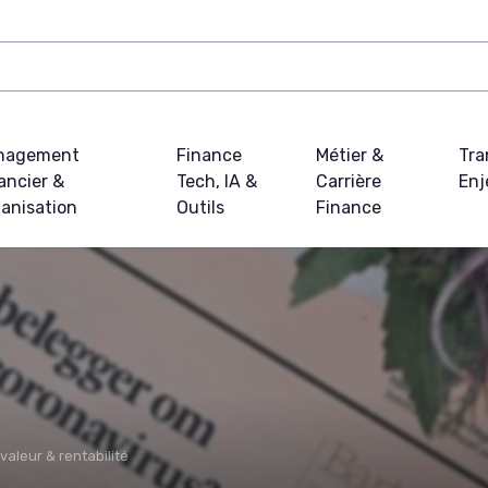
nagement
Finance
Métier &
Tra
ancier &
Tech, IA &
Carrière
Enj
anisation
Outils
Finance
valeur & rentabilité