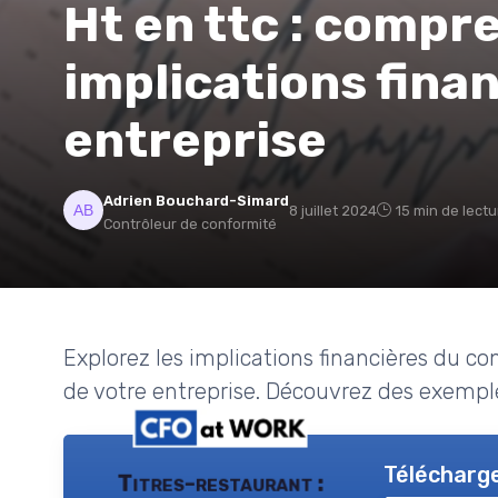
Ht en ttc : compr
implications fina
entreprise
Adrien Bouchard-Simard
8 juillet 2024
15 min de lectu
Contrôleur de conformité
Explorez les implications financières du c
de votre entreprise. Découvrez des exemple
Télécharge
Titres-restaurant :