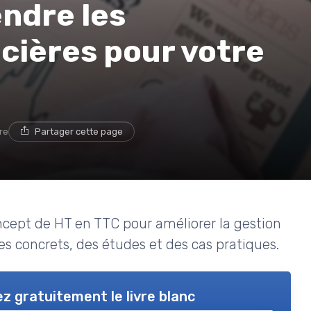
endre les
ncières pour votre
re
Partager cette page
oncept de HT en TTC pour améliorer la gestion
s concrets, des études et des cas pratiques.
z gratuitement le livre blanc