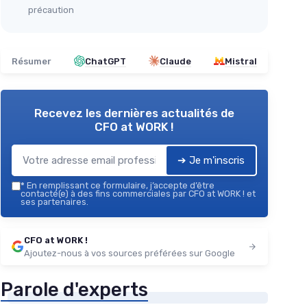
précaution
Résumer
ChatGPT
Claude
Mistral
Recevez les dernières actualités de
CFO at WORK !
➔ Je m'inscris
*
En remplissant ce formulaire, j’accepte d’être
contacté(e) à des fins commerciales par CFO at WORK ! et
ses partenaires.
CFO at WORK !
Ajoutez-nous à vos sources préférées sur Google
Parole d'experts