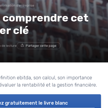
alorisation d’entreprise
 : comprendre cet
er clé
n de lecture
Partager cette page
éfinition ebitda, son calcul, son importance
évaluer la rentabilité et la gestion financière.
z gratuitement le livre blanc