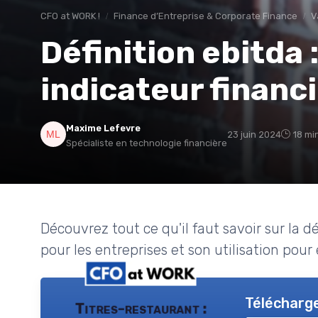
CFO at WORK !
Finance d’Entreprise & Corporate Finance
V
Définition ebitda
indicateur financi
Maxime Lefevre
23 juin 2024
18 mi
Spécialiste en technologie financière
Découvrez tout ce qu'il faut savoir sur la d
pour les entreprises et son utilisation pour 
Télécharge
Titres-restaurant :