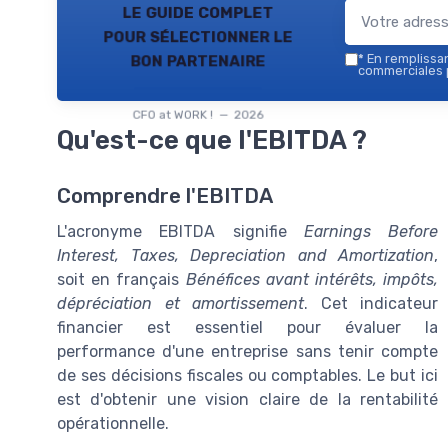
le guide complet
pour sélectionner le
bon partenaire
*
En remplissant
commerciales p
CFO at WORK ! — 2026
Qu'est-ce que l'EBITDA ?
Comprendre l'EBITDA
L'acronyme EBITDA signifie
Earnings Before
Interest, Taxes, Depreciation and Amortization
,
soit en français
Bénéfices avant intérêts, impôts,
dépréciation et amortissement
. Cet indicateur
financier est essentiel pour évaluer la
performance d'une entreprise sans tenir compte
de ses décisions fiscales ou comptables. Le but ici
est d'obtenir une vision claire de la rentabilité
opérationnelle.