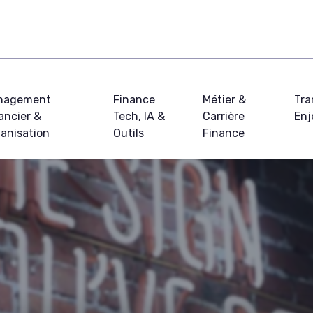
nagement
Finance
Métier &
Tra
ancier &
Tech, IA &
Carrière
Enj
anisation
Outils
Finance