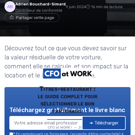
Adrien Bouchard-Simard
9 juin 2024
16 min de lecture
Contrôleur de conformité
Partager cette page
Découvrez tout ce que vous devez savoir sur
la valeur résiduelle de votre voiture,
comment elle se calcule, et son impact sur la
location et le leasing automobile.
Titres-restaurant :
le guide complet pour
sélectionner le bon
Téléchargez gratuitement le livre blanc
partenaire
➔ Télécharger
CFO at WORK ! — 2026
*
En remplissant ce formulaire, j’accepte d’être contacté(e) à