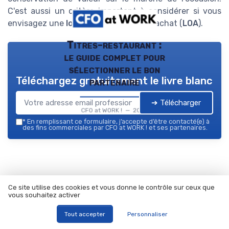
C'est aussi un critère important à considérer si vous
envisagez une
location
avec option d'achat (
LOA
).
Titres-restaurant :
le guide complet pour
sélectionner le bon
Téléchargez gratuitement le livre blanc
partenaire
➔ Télécharger
CFO at WORK ! — 2026
*
En remplissant ce formulaire, j’accepte d’être contacté(e) à
des fins commerciales par CFO at WORK ! et ses partenaires.
Résumer
ChatGPT
Claude
Mistral
Ce site utilise des cookies et vous donne le contrôle sur ceux que
vous souhaitez activer
Tout accepter
Personnaliser
Recevez les dernières actualités de