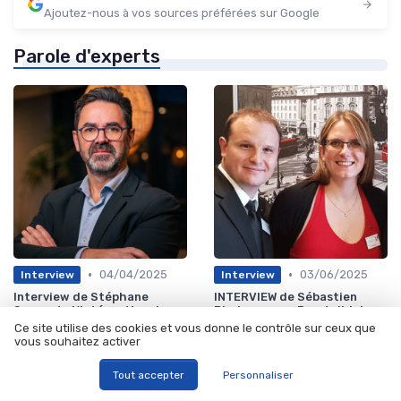
Ajoutez-nous à vos sources préférées sur Google
Parole d'experts
•
•
04/04/2025
03/06/2025
Interview
Interview
Interview de Stéphane
INTERVIEW de Sébastien
Seguret : L'intégration des
Biedermann - Prestalidaire
technologies émergentes en
remet l'outil numérique au
Ce site utilise des cookies et vous donne le contrôle sur ceux que
finance - Défis et
service des entreprises afin
vous souhaitez activer
opportunités !
de faciliter leur
digitalisation
Tout accepter
Personnaliser