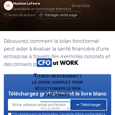
Maxime Lefevre
18 mai 2024
Spécialiste en technologie financière
14 min de lecture
Partager cette page
Découvrez comment le bilan fonctionnel
peut aider à évaluer la santé financière d'une
entreprise à travers des exemples concrets et
des conseils pratiques.
Titres-restaurant :
le guide complet pour
sélectionner le bon
Téléchargez gratuitement le livre blanc
partenaire
➔ Télécharger
CFO at WORK ! — 2026
*
En remplissant ce formulaire, j’accepte d’être contacté(e) à