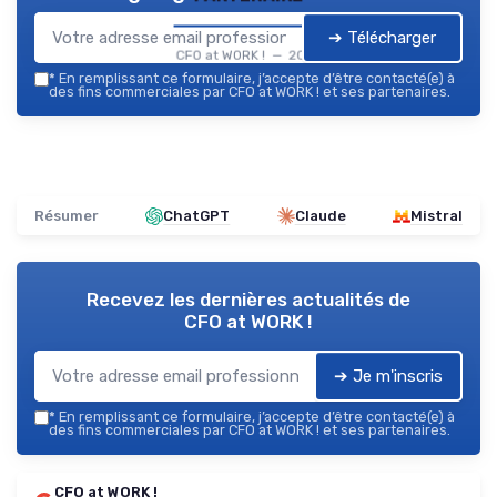
➔ Télécharger
CFO at WORK ! — 2026
*
En remplissant ce formulaire, j’accepte d’être contacté(e) à
des fins commerciales par CFO at WORK ! et ses partenaires.
Résumer
ChatGPT
Claude
Mistral
Recevez les dernières actualités de
CFO at WORK !
➔ Je m'inscris
*
En remplissant ce formulaire, j’accepte d’être contacté(e) à
des fins commerciales par CFO at WORK ! et ses partenaires.
CFO at WORK !