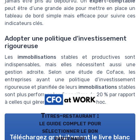
jamais être pris au dépourvu. Un
expert-comptable
peut être d’une grande aide pour mettre en place un
tableau de bord simple mais efficace pour suivre ces
indicateurs clés.
Adopter une politique d’investissement
rigoureuse
Les
immobilisations
stables et productives sont
indispensables, mais elles nécessitent aussi une
gestion adroite. Selon une étude de Coface, les
entreprises ayant une politique d’investissement
rigoureuse et planifiée de leurs
immobilisations
stables
sont plus performantes financières de 20 % par rapport
à celles qui gèrent de manière plus ad-hoc.
Titres-restaurant :
le guide complet pour
sélectionner le bon
Téléchargez gratuitement le livre blanc
partenaire