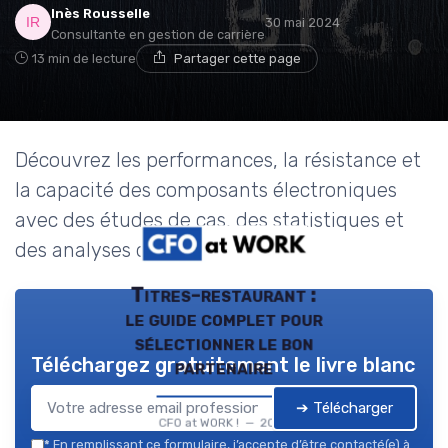
Inès Rousselle
30 mai 2024
Consultante en gestion de carrière
13 min de lecture
Partager cette page
Découvrez les performances, la résistance et
la capacité des composants électroniques
avec des études de cas, des statistiques et
des analyses d'experts.
Titres-restaurant :
le guide complet pour
sélectionner le bon
Téléchargez gratuitement le livre blanc
partenaire
➔ Télécharger
CFO at WORK ! — 2026
*
En remplissant ce formulaire, j’accepte d’être contacté(e) à