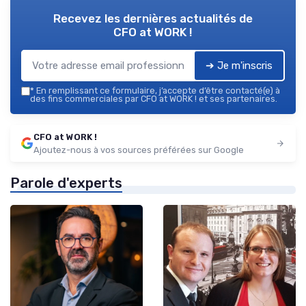
Recevez les dernières actualités de
CFO at WORK !
➔ Je m'inscris
*
En remplissant ce formulaire, j’accepte d’être contacté(e) à
des fins commerciales par CFO at WORK ! et ses partenaires.
CFO at WORK !
Ajoutez-nous à vos sources préférées sur Google
Parole d'experts