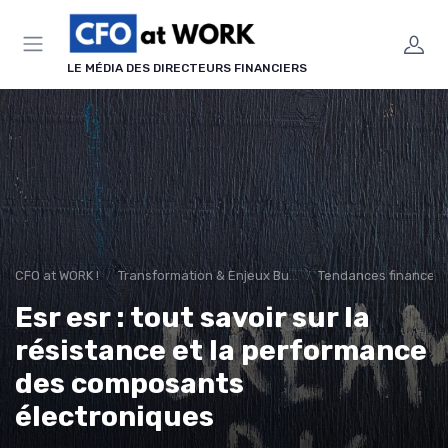
Panneau de gestion des cookies
LE MÉDIA DES DIRECTEURS FINANCIERS
CFO at WORK !
Transformation & Enjeux Business
Tendances finance d’
Esr esr : tout savoir sur la
résistance et la performance
des composants
électroniques