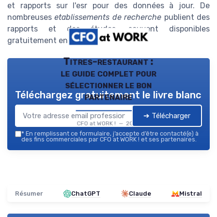
et rapports sur l'esr pour des données à jour. De
nombreuses
etablissements de recherche
publient des
rapports et des études, souvent disponibles
gratuitement en ligne.
Titres-restaurant :
le guide complet pour
sélectionner le bon
Téléchargez gratuitement le livre blanc
partenaire
➔ Télécharger
CFO at WORK ! — 2026
*
En remplissant ce formulaire, j’accepte d’être contacté(e) à
des fins commerciales par CFO at WORK ! et ses partenaires.
Résumer
ChatGPT
Claude
Mistral