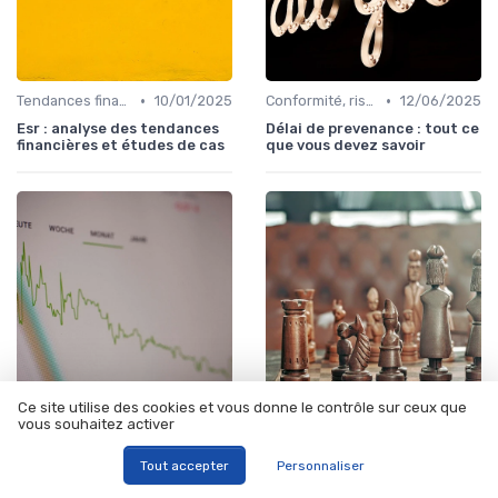
•
•
Tendances finance d’entreprise
10/01/2025
Conformité, risques & réglementation
12/06/2025
Esr : analyse des tendances
Délai de prevenance : tout ce
financières et études de cas
que vous devez savoir
Ce site utilise des cookies et vous donne le contrôle sur ceux que
•
•
vous souhaitez activer
Conformité, risques & réglementation
12/06/2025
Conformité, risques & réglementation
10/01/2025
Kyc définition : tout ce que
Kyc : comprendre et
Tout accepter
Personnaliser
vous devez savoir sur le
optimiser le processus de
processus de connaissance
vérification d'identité des