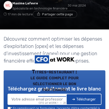
Maxime Lefevre
30 mai 2024
Spécialiste en technologie financière
17 min de lecture
Partager cette page
Découvrez comment optimiser les dépenses
d'exploitation (opex) et les dépenses
d'investissement (capex) pour une gestion
financière efficace dans les entreprises.
Titres-restaurant :
le guide complet pour
sélectionner le bon
Téléchargez gratuitement le livre blanc
partenaire
➔ Télécharger
CFO at WORK ! — 2026
*
En remplissant ce formulaire, j’accepte d’être contacté(e) à