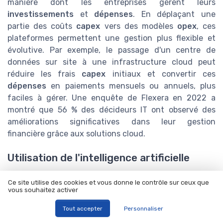
manière dont les entreprises gèrent leurs
investissements
et
dépenses
. En déplaçant une
partie des coûts
capex
vers des modèles
opex
, ces
plateformes permettent une gestion plus flexible et
évolutive. Par exemple, le passage d'un centre de
données sur site à une infrastructure cloud peut
réduire les frais
capex
initiaux et convertir ces
dépenses
en paiements mensuels ou annuels, plus
faciles à gérer. Une enquête de Flexera en 2022 a
montré que 56 % des décideurs IT ont observé des
améliorations significatives dans leur gestion
financière grâce aux solutions cloud.
Utilisation de l'intelligence artificielle
Les technologies d'IA et d'apprentissage automatique
Ce site utilise des cookies et vous donne le contrôle sur ceux que
offrent des opportunités émergentes pour
vous souhaitez activer
l'optimisation des
opex
et
capex
. Les algorithmes
Tout accepter
Personnaliser
prédictifs peuvent anticiper les besoins en