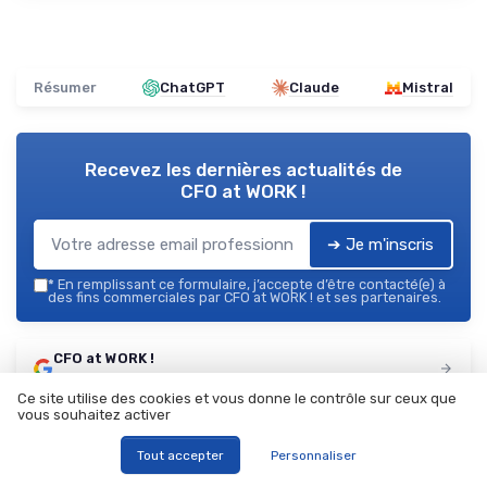
Résumer
ChatGPT
Claude
Mistral
Recevez les dernières actualités de
CFO at WORK !
➔ Je m'inscris
*
En remplissant ce formulaire, j’accepte d’être contacté(e) à
des fins commerciales par CFO at WORK ! et ses partenaires.
CFO at WORK !
Ajoutez-nous à vos sources préférées sur Google
Ce site utilise des cookies et vous donne le contrôle sur ceux que
vous souhaitez activer
Parole d'experts
Tout accepter
Personnaliser