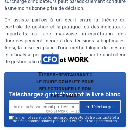
surcharge d'indicateurs peut paradoxalement conduire
à une moins bonne prise de décision.
On assiste parfois à un écart entre la théorie du
contrôle de gestion et la pratique, où des indicateurs
imparfaits ou une mauvaise interprétation des
données peuvent mener à des décisions suboptimales.
Ainsi, la mise en place d'une méthodologie de mesure
et d'analyse pertinente est cruciale pour le contrôleur
de gestion afin d'éviter ces écueils.
Titres-restaurant :
le guide complet pour
sélectionner le bon
Téléchargez gratuitement le livre blanc
partenaire
➔ Télécharger
CFO at WORK ! — 2026
*
En remplissant ce formulaire, j’accepte d’être contacté(e) à
des fins commerciales par CFO at WORK ! et ses partenaires.