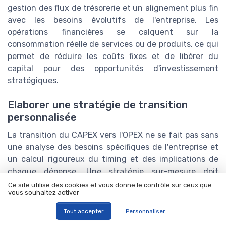
gestion des flux de trésorerie et un alignement plus fin
avec les besoins évolutifs de l'entreprise. Les
opérations financières se calquent sur la
consommation réelle de services ou de produits, ce qui
permet de réduire les coûts fixes et de libérer du
capital pour des opportunités d'investissement
stratégiques.
Elaborer une stratégie de transition
personnalisée
La transition du CAPEX vers l'OPEX ne se fait pas sans
une analyse des besoins spécifiques de l'entreprise et
un calcul rigoureux du timing et des implications de
chaque dépense. Une stratégie sur-mesure doit
prendre en compte le cycle de vie des actifs existants,
Ce site utilise des cookies et vous donne le contrôle sur ceux que
vous souhaitez activer
les potentielles économies d'échelle, et les objectifs à
long terme de l'organisation.
Tout accepter
Personnaliser