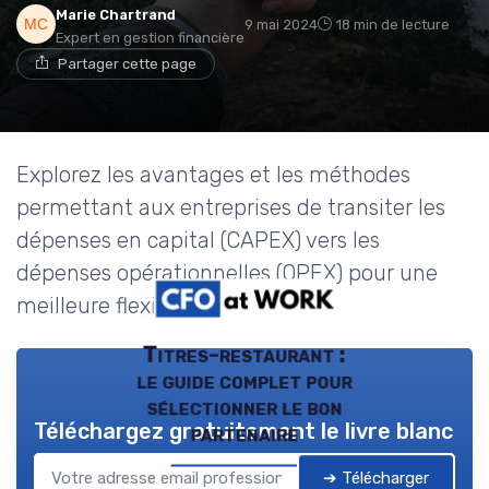
Marie Chartrand
9 mai 2024
18 min de lecture
Expert en gestion financière
Partager cette page
Explorez les avantages et les méthodes
permettant aux entreprises de transiter les
dépenses en capital (CAPEX) vers les
dépenses opérationnelles (OPEX) pour une
meilleure flexibilité financière.
Titres-restaurant :
le guide complet pour
sélectionner le bon
Téléchargez gratuitement le livre blanc
partenaire
➔ Télécharger