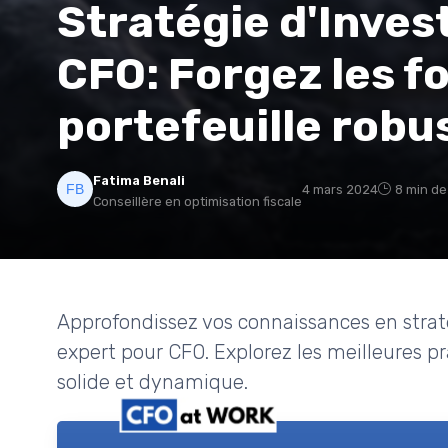
Stratégie d'Inve
CFO: Forgez les f
portefeuille robu
Fatima Benali
4 mars 2024
8 min de
Conseillère en optimisation fiscale
Approfondissez vos connaissances en strat
expert pour CFO. Explorez les meilleures pr
solide et dynamique.