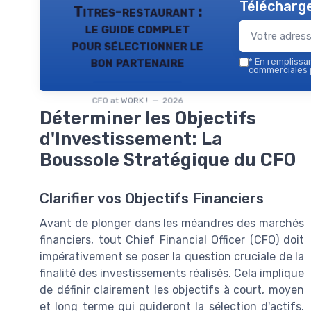
Télécharge
Titres-restaurant :
le guide complet
pour sélectionner le
bon partenaire
*
En remplissant
commerciales p
CFO at WORK ! — 2026
Déterminer les Objectifs
d'Investissement: La
Boussole Stratégique du CFO
Clarifier vos Objectifs Financiers
Avant de plonger dans les méandres des marchés
financiers, tout Chief Financial Officer (CFO) doit
impérativement se poser la question cruciale de la
finalité des investissements réalisés. Cela implique
de définir clairement les objectifs à court, moyen
et long terme qui guideront la sélection d'actifs.