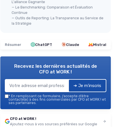
L'alliance Gagnante
— Le Benchmarking: Comparaison et Évaluation
Continue
— Outils de Reporting: La Transparence au Service de
la Stratégie
Résumer
ChatGPT
Claude
Mistral
Recevez les dernières actualités de
CFO at WORK !
➔ Je m'inscris
*
En remplissant ce formulaire, j’accepte d’être
contacté(e) à des fins commerciales par CFO at WORK ! et
ses partenaires.
CFO at WORK !
Ajoutez-nous à vos sources préférées sur Google