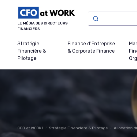
Panneau de gestion des cookies
LE MÉDIA DES DIRECTEURS
FINANCIERS
Stratégie
Finance d’Entreprise
Ma
Financière &
& Corporate Finance
Fin
Pilotage
Org
CFO at WORK !
Stratégie Financière & Pilotage
Allocation d