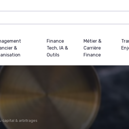
nagement
Finance
Métier &
Tra
ancier &
Tech, IA &
Carrière
Enj
anisation
Outils
Finance
u capital & arbitrages