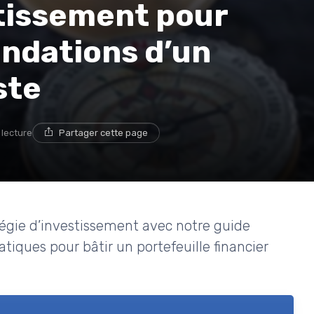
stissement pour
ondations d’un
ste
 lecture
Partager cette page
égie d’investissement avec notre guide
atiques pour bâtir un portefeuille financier