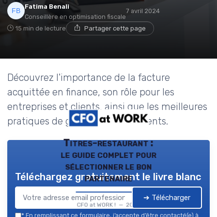
Fatima Benali
7 avril 2024
Conseillère en optimisation fiscale
15 min de lecture
Partager cette page
Découvrez l'importance de la facture
acquittée en finance, son rôle pour les
entreprises et clients, ainsi que les meilleures
pratiques de gestion des paiements.
Titres-restaurant :
le guide complet pour
sélectionner le bon
Téléchargez gratuitement le livre blanc
partenaire
➔ Télécharger
CFO at WORK ! — 2026
*
En remplissant ce formulaire, j’accepte d’être contacté(e) à