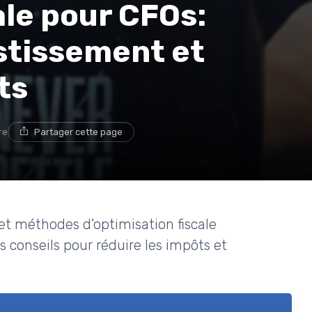
ale pour CFOs:
stissement et
ts
re
Partager cette page
et méthodes d'optimisation fiscale
 conseils pour réduire les impôts et