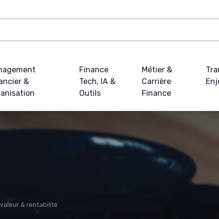
nagement
Finance
Métier &
Tra
ancier &
Tech, IA &
Carrière
Enj
anisation
Outils
Finance
valeur & rentabilité