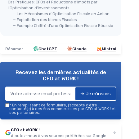
Cas Pratiques: CFOs et Réductions d'Impôts par
l'Optimisation d'Investissements
— Les Mécanismes d'Optimisation Fiscale en Action
— Exploitation des Niches Fiscales
— Exemple Chiffré d'une Optimisation Fiscale Réussie
Résumer
ChatGPT
Claude
Mistral
Recevez les dernières actualités de
CFO at WORK !
➔ Je m'inscris
*
En remplissant ce formulaire, j’accepte d’être
contacté(e) à des fins commerciales par CFO at WORK ! et
ses partenaires.
CFO at WORK !
Ajoutez-nous à vos sources préférées sur Google