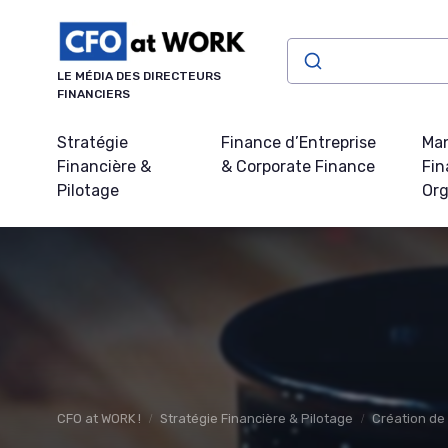
Panneau de gestion des cookies
LE MÉDIA DES DIRECTEURS
FINANCIERS
Stratégie
Finance d’Entreprise
Ma
Financière &
& Corporate Finance
Fin
Pilotage
Org
CFO at WORK !
Stratégie Financière & Pilotage
Création de 