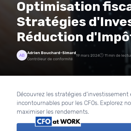
Optimisation fisc
Stratégies d'Inve
Réduction d'Impô
Adrien Bouchard-Simard
19 mars 2024
11 min de lectu
Contrôleur de conformité
Découvrez les stratégies d'investissement 
incontournables pour les CFOs. Explorez nos
maximiser les rendements.