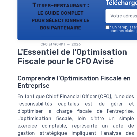
Télécharge
Titres-restaurant :
le guide complet
pour sélectionner le
bon partenaire
*
En remplissant
commerciales p
CFO at WORK ! — 2026
L'Essentiel de l'Optimisation
Fiscale pour le CFO Avisé
Comprendre l'Optimisation Fiscale en
Entreprise
En tant que Chief Financial Officer (CFO), l'une des
responsabilités capitales est de gérer et
d'optimiser la charge fiscale de l'entreprise.
L'
optimisation fiscale
, loin d'être un simple
exercice comptable, représente un acte de
gestion stratégique impliquant l’analyse des