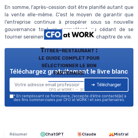
En somme, l'après-cession doit être planifié autant que
la vente elle-même. C'est le moyen de garantir que
l'entreprise continue à prospérer sous sa nouvelle
gouvernance tout en permettant au cédant de se
tourner sereinement vers son prochain chapitre de vie.
Titres-restaurant :
le guide complet pour
sélectionner le bon
Téléchargez gratuitement le livre blanc
partenaire
➔ Télécharger
CFO at WORK ! — 2026
*
En remplissant ce formulaire, j’accepte d’être contacté(e) à
des fins commerciales par CFO at WORK ! et ses partenaires.
Résumer
ChatGPT
Claude
Mistral