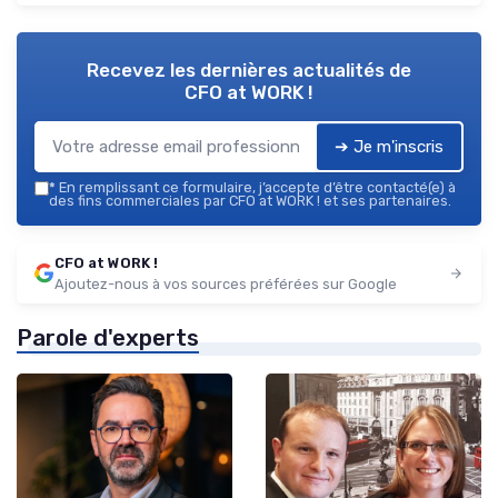
Recevez les dernières actualités de
CFO at WORK !
➔ Je m'inscris
*
En remplissant ce formulaire, j’accepte d’être contacté(e) à
des fins commerciales par CFO at WORK ! et ses partenaires.
CFO at WORK !
Ajoutez-nous à vos sources préférées sur Google
Parole d'experts