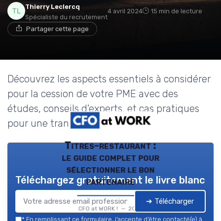
Thierry Leclercq
4 avril 2024
15 min de lecture
Spécialiste du recrutement
Partager cette page
Découvrez les aspects essentiels à considérer
pour la cession de votre PME avec des
études, conseils d'experts, et cas pratiques
pour une transition réussie.
Titres-restaurant :
le guide complet pour
sélectionner le bon
Téléchargez gratuitement le livre blanc
partenaire
➔ Télécharger
CFO at WORK ! — 2026
*
En remplissant ce formulaire, j’accepte d’être contacté(e) à