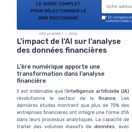
le guide complet
pour sélectionner le
bon partenaire
*
En remplissant
commerciales p
CFO at WORK ! — 2026
L'impact de l'AI sur l'analyse
des données financières
L'ère numérique apporte une
transformation dans l'analyse
financière
Il est indéniable que l'
intelligence artificielle (IA)
révolutionne le secteur de la
finance
. Les
dernières études montrent que plus de 75% des
entreprises financières ont intégré une forme d'IA
dans leurs processus analytiques. La capacité de
traiter des volumes massifs de
données
, avec