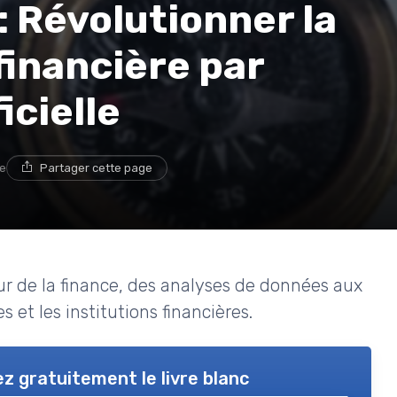
 : Révolutionner la
financière par
icielle
re
Partager cette page
r de la finance, des analyses de données aux
 et les institutions financières.
z gratuitement le livre blanc