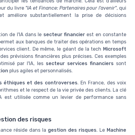
nticiper les tendances de marché. Cela est d'ailleurs
eur du livre
"IA et Finance: Partenaires pour l'avenir"
, qui
t améliore substantiellement la prise de décisions
ion de l'IA dans le
secteur financier
est en constante
 permet aux banques de traiter des opérations en temps
 services client. De même, le géant de la tech
Microsoft
 des prévisions financières plus précises. Ces exemples
timisé par l'IA, les
secteur services financiers
sont
tion
plus agiles et personnalisés.
s éthiques et des controverses
. En France, des voix
ithmes et le respect de la vie privée des clients. La clé
'IA est utilisée comme un levier de performance sans
estion des risques
finance réside dans la
gestion des risques
. Le
Machine