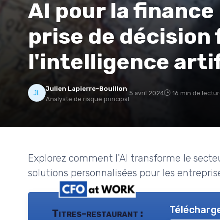
AI pour la finance
prise de décision 
l'intelligence artif
Julien Lapierre-Bouillon
5 avril 2024
16 min de lectu
Analyste de risque principal
Explorez comment l'AI transforme le secteu
solutions personnalisées pour les entreprises
Télécharge
Titres-restaurant :