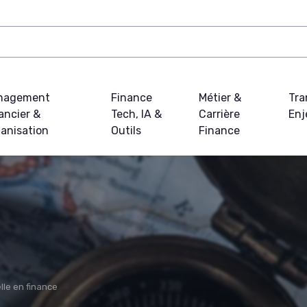
nagement
Finance
Métier &
Tra
ancier &
Tech, IA &
Carrière
Enj
anisation
Outils
Finance
elle en finance