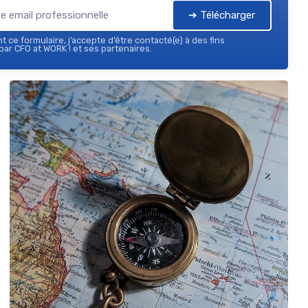
➔ Télécharger
 ce formulaire, j’accepte d’être contacté(e) à des fins
ar CFO at WORK ! et ses partenaires.