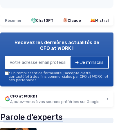
Résumer
ChatGPT
Claude
Mistral
Recevez les dernières actualités de
CFO at WORK !
➔ Je m'inscris
*
En remplissant ce formulaire, j’accepte d’être
contacté(e) à des fins commerciales par CFO at WORK ! et
ses partenaires.
CFO at WORK !
Ajoutez-nous à vos sources préférées sur Google
Parole d'experts