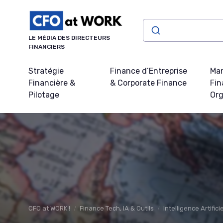
Panneau de gestion des cookies
LE MÉDIA DES DIRECTEURS
FINANCIERS
Stratégie
Finance d’Entreprise
Ma
Financière &
& Corporate Finance
Fin
Pilotage
Org
CFO at WORK !
Finance Tech, IA & Outils
Intelligence Artifici