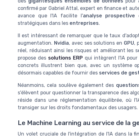
des
gigantesques ensembles de données
pour a
confirmé par Gabriel Attal, expert en finance et aut
avance que l'IA facilite l'
analyse prospective
e
stratégiques dans les
entreprises
.
Il est intéressant de remarquer que le taux d'adopt
augmentation.
Nvidia
, avec ses solutions en
GPU
,
réel, réduisant ainsi les risques et améliorant les
propose des
solutions ERP
qui intègrent l'IA pour
concrets illustrent bien que, avec un système op
désormais capables de fournir des
services de ges
Néanmoins, cela soulève également des
question
s'élèvent pour questionner la transparence des algor
réside dans une réglementation équilibrée, où l
transiger sur les droits fondamentaux des usagers.
Le Machine Learning au service de la g
Un volet cruciale de l'intégration de l'IA dans la 