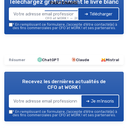
Téléchargez gratuitement le livre blanc
partenaire
➔ Télécharger
CFO at WORK ! — 2026
*
En remplissant ce formulaire, j’accepte d’être contacté(e) à
des fins commerciales par CFO at WORK ! et ses partenaires.
Résumer
ChatGPT
Claude
Mistral
Recevez les dernières actualités de
CFO at WORK !
➔ Je m'inscris
*
En remplissant ce formulaire, j’accepte d’être contacté(e) à
des fins commerciales par CFO at WORK ! et ses partenaires.