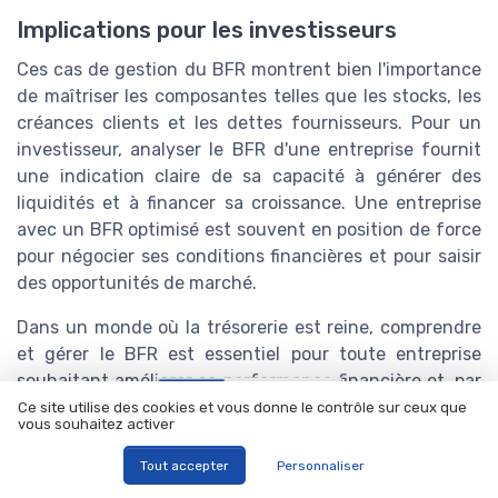
Implications pour les investisseurs
Ces cas de gestion du BFR montrent bien l'importance
de maîtriser les composantes telles que les stocks, les
créances clients et les dettes fournisseurs. Pour un
investisseur, analyser le BFR d'une entreprise fournit
une indication claire de sa capacité à générer des
liquidités et à financer sa croissance. Une entreprise
avec un BFR optimisé est souvent en position de force
pour négocier ses conditions financières et pour saisir
des opportunités de marché.
Dans un monde où la trésorerie est reine, comprendre
et gérer le BFR est essentiel pour toute entreprise
souhaitant améliorer sa performance financière et, par
extension, attirer des investisseurs.
Ce site utilise des cookies et vous donne le contrôle sur ceux que
vous souhaitez activer
Titres-restaurant :
Tout accepter
Personnaliser
le guide complet pour