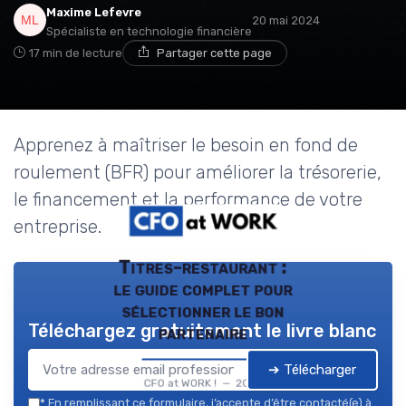
Maxime Lefevre
20 mai 2024
Spécialiste en technologie financière
17 min de lecture
Partager cette page
Apprenez à maîtriser le besoin en fond de
roulement (BFR) pour améliorer la trésorerie,
le financement et la performance de votre
entreprise.
Titres-restaurant :
le guide complet pour
sélectionner le bon
Téléchargez gratuitement le livre blanc
partenaire
➔ Télécharger
CFO at WORK ! — 2026
*
En remplissant ce formulaire, j’accepte d’être contacté(e) à