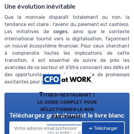
Une évolution inévitable
Que la monnaie disparaît totalement ou non, la
tendance est claire : l'avenir du paiement est cashless.
Les initiatives de
coges
, ainsi que le contexte
international tourné vers la digitalisation, façonnent
un nouvel écosystème financier. Pour ceux cherchant
à comprendre toutes les implications de cette
transition, il est essentiel de suivre de près les
avancées de ce secteur et d'être conscient des défis et
des opportunités. La route est pavée de promesses
excitantes pour un futur sans espèces.
Titres-restaurant :
le guide complet pour
sélectionner le bon
Téléchargez gratuitement le livre blanc
partenaire
➔ Télécharger
CFO at WORK ! — 2026