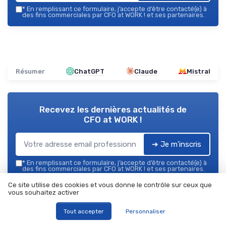
*
En remplissant ce formulaire, j’accepte d’être contacté(e) à
des fins commerciales par CFO at WORK ! et ses partenaires.
Résumer
ChatGPT
Claude
Mistral
Recevez les dernières actualités de
CFO at WORK !
➔ Je m'inscris
*
En remplissant ce formulaire, j’accepte d’être contacté(e) à
des fins commerciales par CFO at WORK ! et ses partenaires.
Ce site utilise des cookies et vous donne le contrôle sur ceux que
vous souhaitez activer
CFO at WORK !
Ajoutez-nous à vos sources préférées sur Google
Tout accepter
Personnaliser