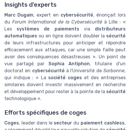
Insights d'experts
Marc Dugain
, expert en
cybersécurité
, énonçait lors
du
Forum International de la Cybersécurité
à Lille : «
Les
systèmes de paiements
via
distributeurs
automatiques
ou en ligne doivent doubler la
sécurité
de leurs infrastructures pour anticiper et répondre
efficacement aux attaques, car une simple faille peut
avoir des conséquences désastreuses ». Un point de
vue partagé par
Sophia Antiphon
, titulaire d'un
doctorat en
cybersécurité
à l'Université de
Sorbonne
,
qui indique : « La
société coges
et des entreprises
similaires doivent investir massivement en recherche
et développement pour rester à la pointe de la
sécurité
technologique ».
Efforts spécifiques de coges
Coges
, leader dans le
secteur
du
paiement cashless
,
a récemment dévoilé leur nouvelle solution de
sécurité