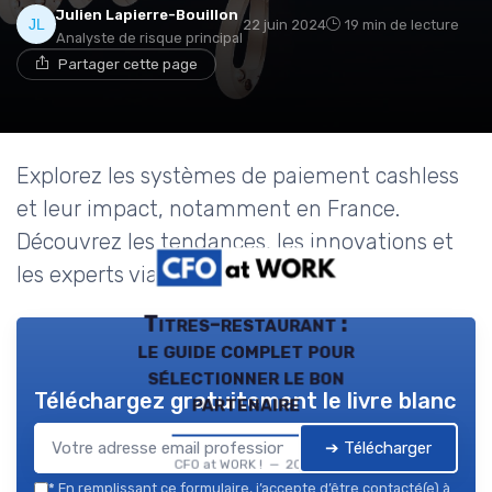
Julien Lapierre-Bouillon
22 juin 2024
19 min de lecture
Analyste de risque principal
Partager cette page
Explorez les systèmes de paiement cashless
et leur impact, notamment en France.
Découvrez les tendances, les innovations et
les experts via coges.
Titres-restaurant :
le guide complet pour
sélectionner le bon
Téléchargez gratuitement le livre blanc
partenaire
➔ Télécharger
CFO at WORK ! — 2026
*
En remplissant ce formulaire, j’accepte d’être contacté(e) à