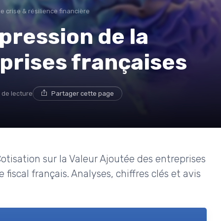
e crise & résilience financière
pression de la
eprises françaises
 de lecture
Partager cette page
isation sur la Valeur Ajoutée des entreprises
iscal français. Analyses, chiffres clés et avis