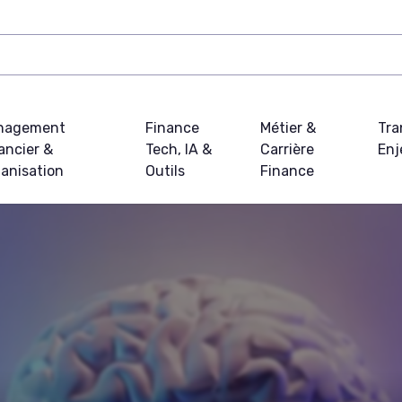
nagement
Finance
Métier &
Tra
ancier &
Tech, IA &
Carrière
Enj
anisation
Outils
Finance