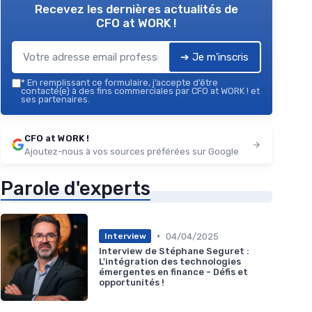
Recevez les dernières actualités de
CFO at WORK !
➔ Je m'inscris
*
En remplissant ce formulaire, j’accepte d’être
contacté(e) à des fins commerciales par CFO at WORK ! et
ses partenaires.
CFO at WORK !
Ajoutez-nous à vos sources préférées sur Google
Parole d'experts
•
04/04/2025
Interview
Interview de Stéphane Seguret :
L'intégration des technologies
émergentes en finance - Défis et
opportunités !