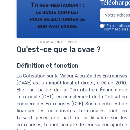
Télécharge
Titres-restaurant :
le guide complet
pour sélectionner le
bon partenaire
*
En remplissant
commerciales p
CFO at WORK ! — 2026
Qu'est-ce que la cvae ?
Définition et fonction
La Cotisation sur la Valeur Ajoutée des Entreprises
(CVAE) est un impôt local et direct, créé en 2010.
Elle fait partie de la Contribution Économique
Territoriale (CET), en complément de la Cotisation
Foncière des Entreprises (CFE). Son objectif est de
financer les collectivités territoriales tout en
faisant peser une part de la fiscalité sur les
entreprises, tenant compte de leur valeur ajoutée