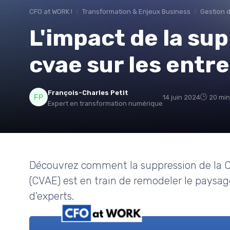
CFO at WORK !
Transformation & Enjeux Business
Gestion d
L'impact de la sup
cvae sur les entr
François-Charles Petit
14 juin 2024
20 min
Expert en transformation numérique
Découvrez comment la suppression de la Cot
(CVAE) est en train de remodeler le paysage f
d'experts.