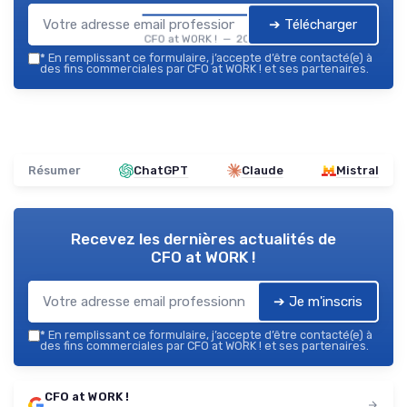
➔ Télécharger
CFO at WORK ! — 2026
*
En remplissant ce formulaire, j’accepte d’être contacté(e) à
des fins commerciales par CFO at WORK ! et ses partenaires.
Résumer
ChatGPT
Claude
Mistral
Recevez les dernières actualités de
CFO at WORK !
➔ Je m'inscris
*
En remplissant ce formulaire, j’accepte d’être contacté(e) à
des fins commerciales par CFO at WORK ! et ses partenaires.
CFO at WORK !