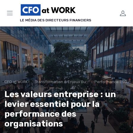
Panneau de gestion des cookies
LE MÉDIA DES DIRECTEURS FINANCIERS
CFO at WORK !
Transformation & Enjeux Business
Performance ESG & f
Les valeurs entreprise : un
levier essentiel pour la
performance des
organisations