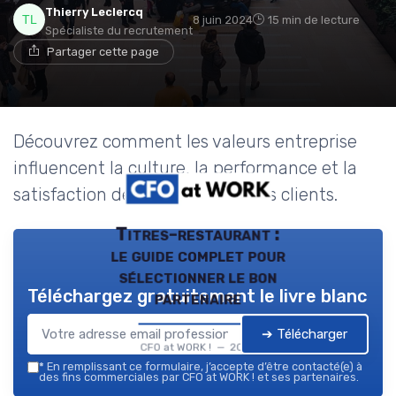
Thierry Leclercq
8 juin 2024
15 min de lecture
Spécialiste du recrutement
Partager cette page
Découvrez comment les valeurs entreprise
influencent la culture, la performance et la
satisfaction des employés et des clients.
Titres-restaurant :
le guide complet pour
sélectionner le bon
Téléchargez gratuitement le livre blanc
partenaire
➔ Télécharger
CFO at WORK ! — 2026
*
En remplissant ce formulaire, j’accepte d’être contacté(e) à
des fins commerciales par CFO at WORK ! et ses partenaires.