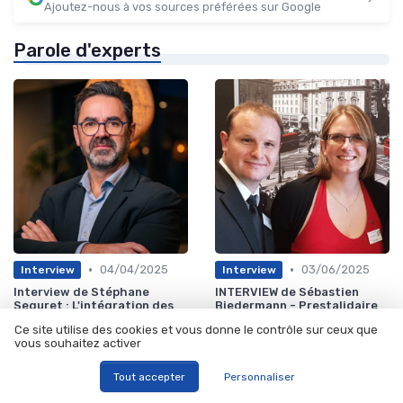
Ajoutez-nous à vos sources préférées sur Google
Parole d'experts
•
•
04/04/2025
03/06/2025
Interview
Interview
Interview de Stéphane
INTERVIEW de Sébastien
Seguret : L'intégration des
Biedermann - Prestalidaire
technologies émergentes en
remet l'outil numérique au
Ce site utilise des cookies et vous donne le contrôle sur ceux que
finance - Défis et
service des entreprises afin
vous souhaitez activer
opportunités !
de faciliter leur
digitalisation
Tout accepter
Personnaliser