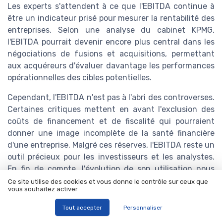
Les experts s'attendent à ce que l'EBITDA continue à
être un indicateur prisé pour mesurer la rentabilité des
entreprises. Selon une analyse du cabinet KPMG,
l'EBITDA pourrait devenir encore plus central dans les
négociations de fusions et acquisitions, permettant
aux acquéreurs d'évaluer davantage les performances
opérationnelles des cibles potentielles.
Cependant, l'EBITDA n'est pas à l'abri des controverses.
Certaines critiques mettent en avant l'exclusion des
coûts de financement et de fiscalité qui pourraient
donner une image incomplète de la santé financière
d'une entreprise. Malgré ces réserves, l'EBITDA reste un
outil précieux pour les investisseurs et les analystes.
En fin de compte, l'évolution de son utilisation nous
montre son rôle incontestable dans la gestion et
Ce site utilise des cookies et vous donne le contrôle sur ceux que
vous souhaitez activer
l'évaluation des entreprises modernes.
Tout accepter
Personnaliser
Titres-restaurant :