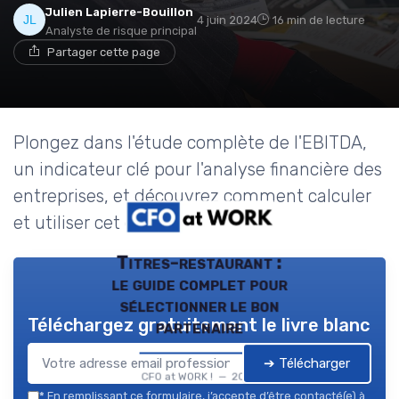
Julien Lapierre-Bouillon
4 juin 2024
16 min de lecture
Analyste de risque principal
Partager cette page
Plongez dans l'étude complète de l'EBITDA,
un indicateur clé pour l'analyse financière des
entreprises, et découvrez comment calculer
et utiliser cet outil crucial.
Titres-restaurant :
le guide complet pour
sélectionner le bon
Téléchargez gratuitement le livre blanc
partenaire
➔ Télécharger
CFO at WORK ! — 2026
*
En remplissant ce formulaire, j’accepte d’être contacté(e) à