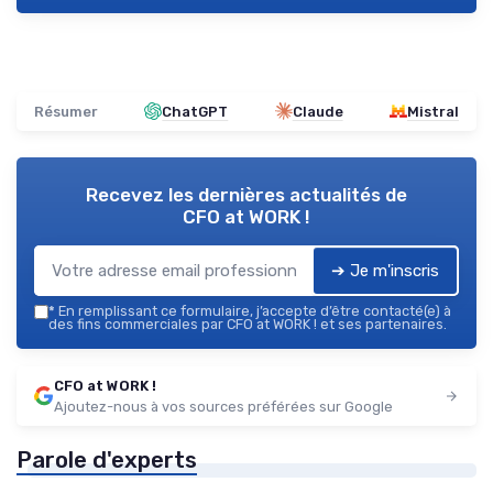
Résumer
ChatGPT
Claude
Mistral
Recevez les dernières actualités de
CFO at WORK !
➔ Je m'inscris
*
En remplissant ce formulaire, j’accepte d’être contacté(e) à
des fins commerciales par CFO at WORK ! et ses partenaires.
CFO at WORK !
Ajoutez-nous à vos sources préférées sur Google
Parole d'experts