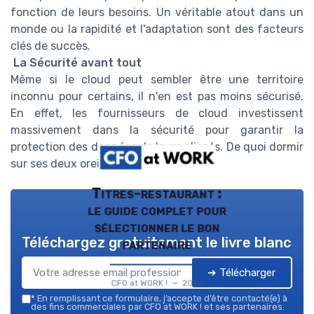
fonction de leurs besoins. Un véritable atout dans un
monde ou la rapidité et l'adaptation sont des facteurs
clés de succès.
La Sécurité avant tout
Même si le cloud peut sembler être une territoire
inconnu pour certains, il n'en est pas moins sécurisé.
En effet, les fournisseurs de cloud investissent
massivement dans la sécurité pour garantir la
protection des données de leurs clients. De quoi dormir
sur ses deux oreilles !
Titres-restaurant :
le guide complet pour
sélectionner le bon
Téléchargez gratuitement le livre blanc
partenaire
➔ Télécharger
CFO at WORK ! — 2026
*
En remplissant ce formulaire, j’accepte d’être contacté(e) à
des fins commerciales par CFO at WORK ! et ses partenaires.