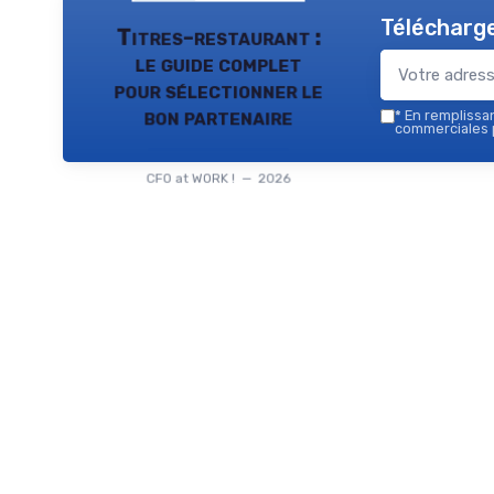
Télécharge
Titres-restaurant :
le guide complet
pour sélectionner le
bon partenaire
*
En remplissant
commerciales p
CFO at WORK ! — 2026