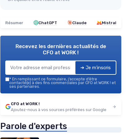
Résumer
ChatGPT
Claude
Mistral
Recevez les dernières actualités de
CFO at WORK !
➔ Je m'inscris
*
En remplissant ce formulaire, j’accepte d’être
contacté(e) à des fins commerciales par CFO at WORK ! et
ses partenaires.
CFO at WORK !
Ajoutez-nous à vos sources préférées sur Google
Parole d'experts