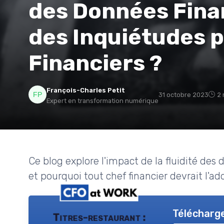
des Données Finan
des Inquiétudes p
Financiers ?
François-Charles Petit
31 octobre 2023
2 
Expert en transformation numérique
Ce blog explore l'impact de la fluidité des 
et pourquoi tout chef financier devrait l'
Télécharge
Titres-restaurant :