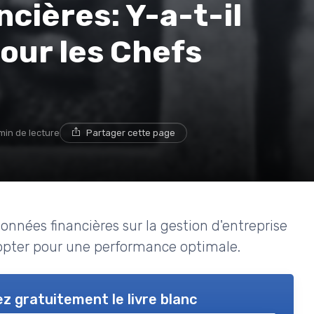
cières: Y-a-t-il
our les Chefs
min de lecture
Partager cette page
données financières sur la gestion d'entreprise
adopter pour une performance optimale.
z gratuitement le livre blanc