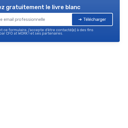
z gratuitement le livre blanc
➔ Télécharger
 ce formulaire, j’accepte d’être contacté(e) à des fins
ar CFO at WORK ! et ses partenaires.