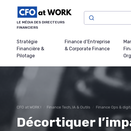
Panneau de gestion des cookies
LE MÉDIA DES DIRECTEURS
FINANCIERS
Stratégie
Finance d’Entreprise
Ma
Financière &
& Corporate Finance
Fin
Pilotage
Org
CFO at WORK !
Finance Tech, IA & Outils
Finance Ops & digit
Décortiquer l’impa