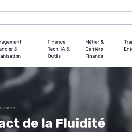
nagement
Finance
Métier &
Tra
ancier &
Tech, IA &
Carrière
Enj
anisation
Outils
Finance
alisation
ct de la Fluidité