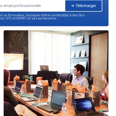
➔ Télécharger
 ce formulaire, j’accepte d’être contacté(e) à des fins
ar CFO at WORK ! et ses partenaires.