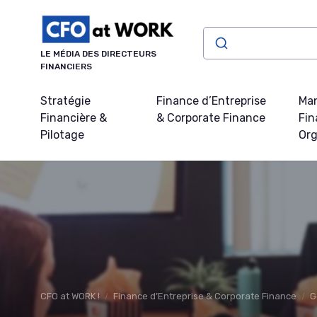
Panneau de gestion des cookies
LE MÉDIA DES DIRECTEURS
FINANCIERS
Stratégie
Finance d’Entreprise
Ma
Financière &
& Corporate Finance
Fin
Pilotage
Org
CFO at WORK !
Finance d’Entreprise & Corporate Finance
G