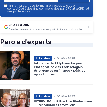
*
En remplissant ce formulaire, j’accepte d’être
contacté(e) à des fins commerciales par CFO at WORK ! et
ses partenaires.
CFO at WORK !
Ajoutez-nous à vos sources préférées sur Google
Parole d'experts
•
04/04/2025
Interview
Interview de Stéphane Seguret :
L'intégration des technologies
émergentes en finance - Défis et
opportunités !
•
03/06/2025
Interview
INTERVIEW de Sébastien Biedermann
- Prestalidaire remet l'outil