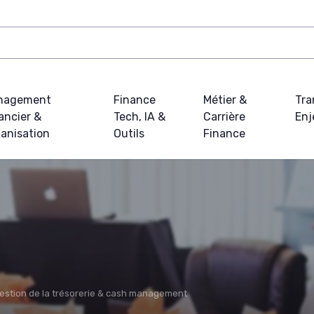
nagement
Finance
Métier &
Tra
ancier &
Tech, IA &
Carrière
Enj
anisation
Outils
Finance
estion de la trésorerie & cash management