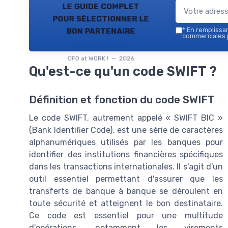
le guide complet
pour sélectionner le
bon partenaire
*
En remplissant
commerciales p
CFO at WORK ! — 2026
Qu'est-ce qu'un code SWIFT ?
Définition et fonction du code SWIFT
Le code SWIFT, autrement appelé « SWIFT BIC »
(Bank Identifier Code), est une série de caractères
alphanumériques utilisés par les banques pour
identifier des institutions financières spécifiques
dans les transactions internationales. Il s'agit d'un
outil essentiel permettant d'assurer que les
transferts de
banque
à
banque
se déroulent en
toute sécurité et atteignent le bon destinataire.
Ce code est essentiel pour une multitude
d'opérations, notamment les virements