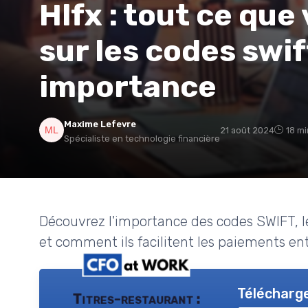
Hlfx : tout ce que
sur les codes swif
importance
Maxime Lefevre
21 août 2024
18 mi
Spécialiste en technologie financière
Découvrez l'importance des codes SWIFT, le
et comment ils facilitent les paiements en
Télécharge
Titres-restaurant :