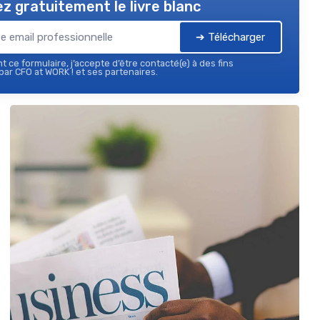
z gratuitement le livre blanc
➔ Télécharger
 ce formulaire, j’accepte d’être contacté(e) à des fins
ar CFO at WORK ! et ses partenaires.