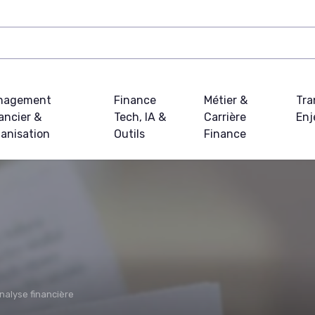
nagement
Finance
Métier &
Tra
ancier &
Tech, IA &
Carrière
Enj
anisation
Outils
Finance
nalyse financière