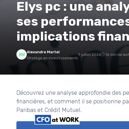
Elys pc : une ana
ses performances
implications fina
Alexandre Martel
9 juillet 2024
16 min de lec
Stratège en investissements
Découvrez une analyse approfondie des per
financières, et comment il se positionne 
Paribas et Crédit Mutuel.