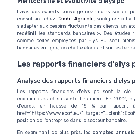
Meritocratie et évolutivité d'elys pc
L'avis des experts converge néanmoins sur un point
consultant chez
Crédit Agricole
, souligne : « La
s'adapter aux besoins fluctuants des clients, un ato
redéfinit les standards bancaires ». Des études 
comme celles employées par Elys PC sont plébis
bancaires en ligne, un chiffre éloquant sur les ten
Les rapports financiers d'elys 
Analyse des rapports financiers d'elys 
Les rapports financiers d'elys pc sont la cl
économiques et sa santé financière. En 2022, elys
d'euros, en hausse de 15 % par rapport à
href="https://www.ecofi.eu/" target="_blank">Ecof
position de l'entreprise dans le secteur bancaire.
En examinant de plus près, les
comptes annuels 