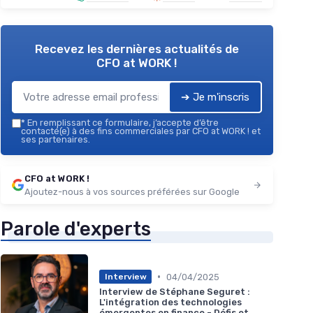
Recevez les dernières actualités de
CFO at WORK !
➔ Je m'inscris
*
En remplissant ce formulaire, j’accepte d’être
contacté(e) à des fins commerciales par CFO at WORK ! et
ses partenaires.
CFO at WORK !
Ajoutez-nous à vos sources préférées sur Google
Parole d'experts
•
04/04/2025
Interview
Interview de Stéphane Seguret :
L'intégration des technologies
émergentes en finance - Défis et