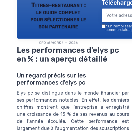
Télécharge
Titres-restaurant :
le guide complet
pour sélectionner le
bon partenaire
*
En remplissant
commerciales p
CFO at WORK ! — 2026
Les performances d'elys pc
en % : un aperçu détaillé
Un regard précis sur les
performances d'elys pc
Elys pc se distingue dans le monde financier par
ses performances notables. En effet, les derniers
chiffres montrent que l'entreprise a enregistré
une croissance de 15 % de ses revenus au cours
de l'année écoulée. Cette performance est
largement due à l'augmentation des souscriptions