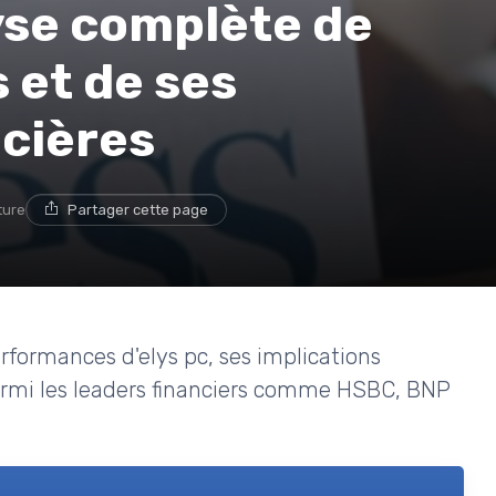
lyse complète de
 et de ses
ncières
ture
Partager cette page
formances d'elys pc, ses implications
parmi les leaders financiers comme HSBC, BNP