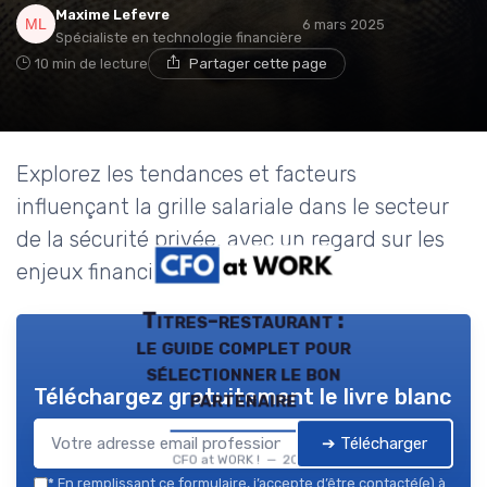
Maxime Lefevre
6 mars 2025
Spécialiste en technologie financière
10 min de lecture
Partager cette page
Explorez les tendances et facteurs
influençant la grille salariale dans le secteur
de la sécurité privée, avec un regard sur les
enjeux financiers.
Titres-restaurant :
le guide complet pour
sélectionner le bon
Téléchargez gratuitement le livre blanc
partenaire
➔ Télécharger
CFO at WORK ! — 2026
*
En remplissant ce formulaire, j’accepte d’être contacté(e) à