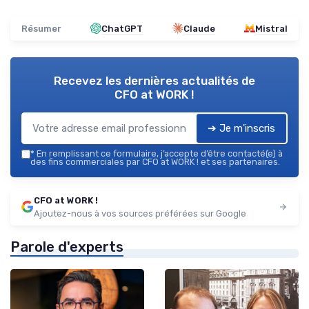
Résumer
ChatGPT
Claude
Mistral
Recevez les dernières actualités de
CFO at WORK !
➔ Je m'inscris
*
En remplissant ce formulaire, j’accepte d’être contacté(e) à
des fins commerciales par CFO at WORK ! et ses partenaires.
CFO at WORK !
Ajoutez-nous à vos sources préférées sur Google
Parole d'experts