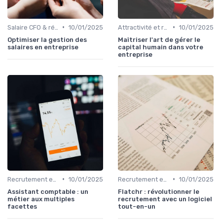
•
•
Salaire CFO & rémunération variable
10/01/2025
Attractivité et rétention des talents finance
10/01/2025
Optimiser la gestion des
Maîtriser l'art de gérer le
salaires en entreprise
capital humain dans votre
entreprise
•
•
Recrutement en finance d’entreprise
10/01/2025
Recrutement en finance d’entreprise
10/01/2025
Assistant comptable : un
Flatchr : révolutionner le
métier aux multiples
recrutement avec un logiciel
facettes
tout-en-un