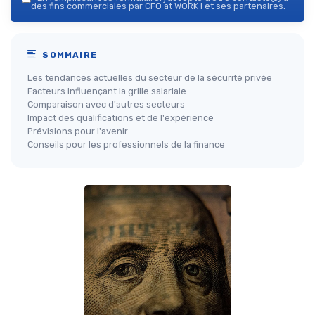
des fins commerciales par CFO at WORK ! et ses partenaires.
SOMMAIRE
Les tendances actuelles du secteur de la sécurité privée
Facteurs influençant la grille salariale
Comparaison avec d'autres secteurs
Impact des qualifications et de l'expérience
Prévisions pour l'avenir
Conseils pour les professionnels de la finance