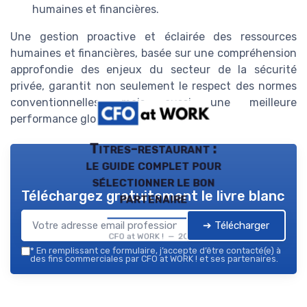
humaines et financières.
Une gestion proactive et éclairée des ressources
humaines et financières, basée sur une compréhension
approfondie des enjeux du secteur de la sécurité
privée, garantit non seulement le respect des normes
conventionnelles, mais aussi une meilleure
performance globale de l'entreprise.
Titres-restaurant :
le guide complet pour
sélectionner le bon
Téléchargez gratuitement le livre blanc
partenaire
➔ Télécharger
CFO at WORK ! — 2026
*
En remplissant ce formulaire, j’accepte d’être contacté(e) à
des fins commerciales par CFO at WORK ! et ses partenaires.