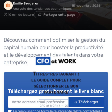
Émilie Bergeron
15 novembre 2024
Analyste des tendances économiques
10 min de lecture
Partager cette page
Découvrez comment optimiser la gestion du
capital humain pour booster la productivité
et le développement des talents dans votre
entreprise.
Titres-restaurant :
le guide complet pour
sélectionner le bon
Téléchargez gratuitement le livre blanc
partenaire
➔ Télécharger
CFO at WORK ! — 2026
*
En remplissant ce formulaire, j’accepte d’être contacté(e) à