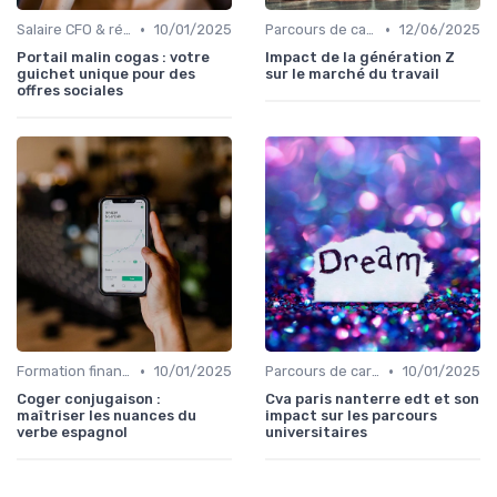
•
•
Salaire CFO & rémunération variable
10/01/2025
Parcours de carrière en finance
12/06/2025
Portail malin cogas : votre
Impact de la génération Z
guichet unique pour des
sur le marché du travail
offres sociales
•
•
Formation finance & upskilling
10/01/2025
Parcours de carrière en finance
10/01/2025
Coger conjugaison :
Cva paris nanterre edt et son
maîtriser les nuances du
impact sur les parcours
verbe espagnol
universitaires