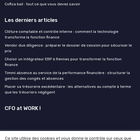
Cofica bail : tout ce que vous devez savoir
Les derniers articles
Clôture comptable et contrôle interne : comment la technologie
transforme la fonction finance
Vendor due diligence : préparer le dossier de cession pour sécuriser le
prix
Choisir un intégrateur ERP à Rennes pour transformer la fonction
finance
Timmi absence au service de la performance financière : structurer la
gestion des congés et absences
Placer sa trésorerie excédentaire : les alternatives au compte à terme
que les trésoriers négligent
CFO at WORK !
Ce site utilise des cookies et vous donne le contrôle sur ceux que
Mentions légales
Politique de confidentialité
Grande