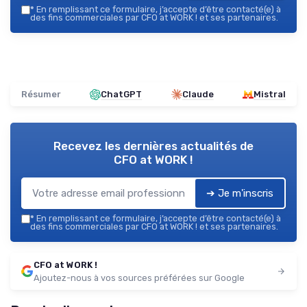
*
En remplissant ce formulaire, j’accepte d’être contacté(e) à
des fins commerciales par CFO at WORK ! et ses partenaires.
Résumer
ChatGPT
Claude
Mistral
Recevez les dernières actualités de
CFO at WORK !
➔ Je m'inscris
*
En remplissant ce formulaire, j’accepte d’être contacté(e) à
des fins commerciales par CFO at WORK ! et ses partenaires.
CFO at WORK !
Ajoutez-nous à vos sources préférées sur Google