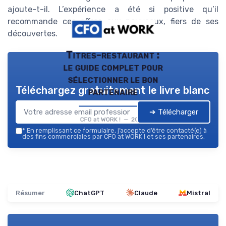
ajoute-t-il. L’expérience a été si positive qu’il
recommande ces offres aux nouveaux, fiers de ses
découvertes.
Titres-restaurant :
le guide complet pour
sélectionner le bon
Téléchargez gratuitement le livre blanc
partenaire
➔ Télécharger
CFO at WORK ! — 2026
*
En remplissant ce formulaire, j’accepte d’être contacté(e) à
des fins commerciales par CFO at WORK ! et ses partenaires.
Résumer
ChatGPT
Claude
Mistral