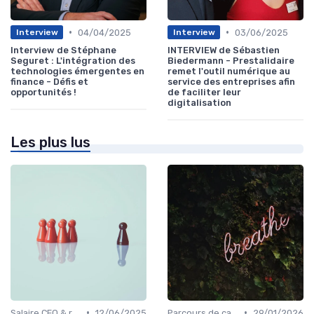
•
•
04/04/2025
03/06/2025
Interview
Interview
Interview de Stéphane
INTERVIEW de Sébastien
Seguret : L'intégration des
Biedermann - Prestalidaire
technologies émergentes en
remet l'outil numérique au
finance - Défis et
service des entreprises afin
opportunités !
de faciliter leur
digitalisation
Les plus lus
•
•
Salaire CFO & rémunération variable
12/06/2025
Parcours de carrière en finance
29/01/2026