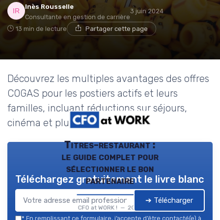
Inès Rousselle
3 juin 2024
Consultante en gestion de carrière
13 min de lecture
Partager cette page
Découvrez les multiples avantages des offres
COGAS pour les postiers actifs et leurs
familles, incluant réductions sur séjours,
cinéma et plus.
Titres-restaurant :
le guide complet pour
sélectionner le bon
Téléchargez gratuitement le livre blanc
partenaire
➔ Télécharger
CFO at WORK ! — 2026
*
En remplissant ce formulaire, j’accepte d’être contacté(e) à