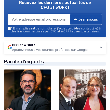
Recevez les dernières actualités de
CFO at WORK !
➔ Je m'inscris
*
En remplissant ce formulaire, j’accepte d’être contacté(e) à
des fins commerciales par CFO at WORK ! et ses partenaires.
CFO at WORK !
Ajoutez-nous à vos sources préférées sur Google
Parole d'experts