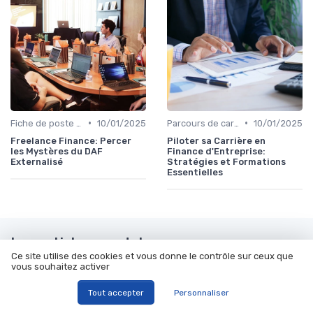
•
•
Fiche de poste CFO & directions financières
10/01/2025
Parcours de carrière en finance
10/01/2025
Freelance Finance: Percer
Piloter sa Carrière en
les Mystères du DAF
Finance d'Entreprise:
Externalisé
Stratégies et Formations
Essentielles
Les articles par date
Ce site utilise des cookies et vous donne le contrôle sur ceux que
vous souhaitez activer
Août 2023
Septembre 2023
Octobre 2023
Novembre 2023
Tout accepter
Personnaliser
Décembre 2023
Janvier 2024