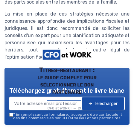
des parts sociales entre les membres de la famille.
La mise en place de ces stratégies nécessite une
connaissance approfondie des implications fiscales et
juridiques. Il est donc recommandé de solliciter les
conseils d'un expert pour une planification adéquate et
personnalisée qui maximisera les avantages pour les
héritiers, tout en restant dans le cadre légal de
l'optimisation fiscale.
Titres-restaurant :
le guide complet pour
sélectionner le bon
Téléchargez gratuitement le livre blanc
partenaire
➔ Télécharger
CFO at WORK ! — 2026
*
En remplissant ce formulaire, j’accepte d’être contacté(e) à
des fins commerciales par CFO at WORK ! et ses partenaires.