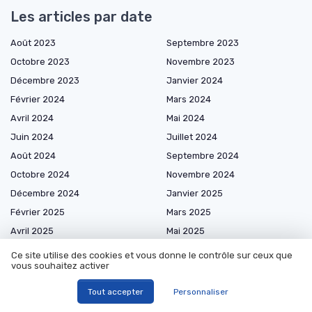
Les articles par date
Août 2023
Septembre 2023
Octobre 2023
Novembre 2023
Décembre 2023
Janvier 2024
Février 2024
Mars 2024
Avril 2024
Mai 2024
Juin 2024
Juillet 2024
Août 2024
Septembre 2024
Octobre 2024
Novembre 2024
Décembre 2024
Janvier 2025
Février 2025
Mars 2025
Avril 2025
Mai 2025
Juin 2025
Juillet 2025
Ce site utilise des cookies et vous donne le contrôle sur ceux que
vous souhaitez activer
Août 2025
Septembre 2025
Octobre 2025
Novembre 2025
Tout accepter
Personnaliser
Décembre 2025
Janvier 2026