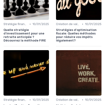
•
•
Stratégie financière d’entreprise
10/01/2025
Création de valeur & rentabilité
10/01/2025
Quelle stratégie
Stratégies d'optimisation
d'investissement pour une
fiscale: Quelles méthodes
retraite anticipée ?
pour réduire vos impôts
Découvrez la méthode FIRE
légalement?
•
•
Stratégie financière d’entreprise
10/01/2025
Création de valeur & rentabilité
10/01/2025