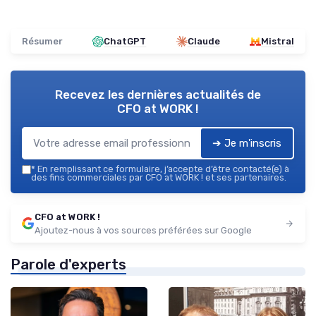
Résumer
ChatGPT
Claude
Mistral
Recevez les dernières actualités de
CFO at WORK !
➔ Je m'inscris
*
En remplissant ce formulaire, j’accepte d’être contacté(e) à
des fins commerciales par CFO at WORK ! et ses partenaires.
CFO at WORK !
Ajoutez-nous à vos sources préférées sur Google
Parole d'experts