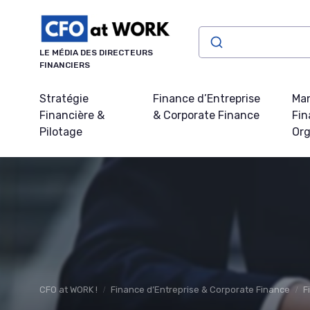
Panneau de gestion des cookies
LE MÉDIA DES DIRECTEURS
FINANCIERS
Stratégie
Finance d’Entreprise
Ma
Financière &
& Corporate Finance
Fin
Pilotage
Org
CFO at WORK !
Finance d’Entreprise & Corporate Finance
F