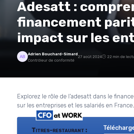
Adesatt : compre
financement pari
impact sur les en
Adrien Bouchard-Simard
27 août 2024
22 min de lect
Contrôleur de conformité
Explorez le rôle de l'adesatt dans le finan
sur les entreprises et les salariés en France.
Télécharge
Titres-restaurant :