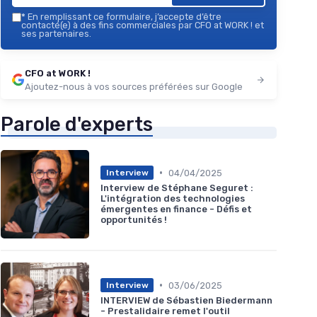
*
En remplissant ce formulaire, j’accepte d’être
contacté(e) à des fins commerciales par CFO at WORK ! et
ses partenaires.
CFO at WORK !
Ajoutez-nous à vos sources préférées sur Google
Parole d'experts
•
04/04/2025
Interview
Interview de Stéphane Seguret :
L'intégration des technologies
émergentes en finance - Défis et
opportunités !
•
03/06/2025
Interview
INTERVIEW de Sébastien Biedermann
- Prestalidaire remet l'outil