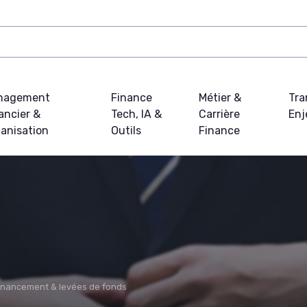
nagement
Finance
Métier &
Tra
ancier &
Tech, IA &
Carrière
Enj
anisation
Outils
Finance
inancement & levées de fonds