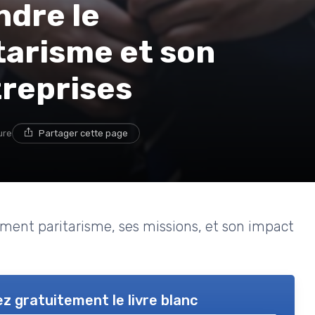
ndre le
tarisme et son
treprises
ure
Partager cette page
cement paritarisme, ses missions, et son impact
z gratuitement le livre blanc