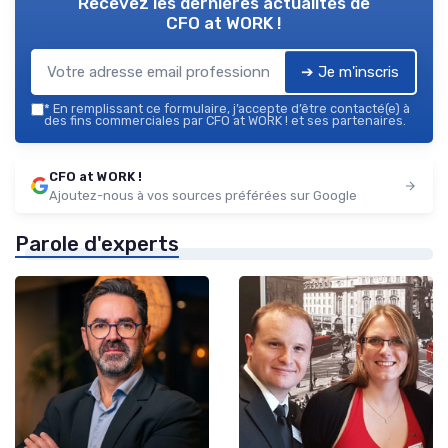
Recevez les dernières actualités de
CFO at WORK !
➔ Je m'inscris
*
En remplissant ce formulaire, j’accepte d’être contacté(e) à
des fins commerciales par CFO at WORK ! et ses partenaires.
CFO at WORK !
Ajoutez-nous à vos sources préférées sur Google
Parole d'experts