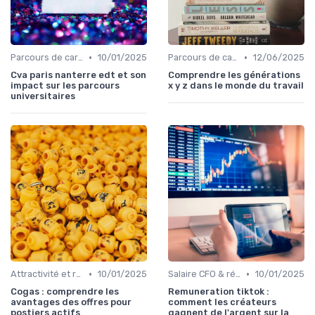
•
•
Parcours de carrière en finance
10/01/2025
Parcours de carrière en finance
12/06/2025
Cva paris nanterre edt et son
Comprendre les générations
impact sur les parcours
x y z dans le monde du travail
universitaires
•
•
Attractivité et rétention des talents finance
10/01/2025
Salaire CFO & rémunération variable
10/01/2025
Cogas : comprendre les
Remuneration tiktok :
avantages des offres pour
comment les créateurs
postiers actifs
gagnent de l'argent sur la