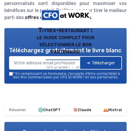
personnalisés sont disponibles pour maximiser vos
bénéfices sur le portail. Profitez-en pour tirer le meilleur
parti des
offres du portail malin cogas
.
Titres-restaurant :
le guide complet pour
sélectionner le bon
Téléchargez gratuitement le livre blanc
partenaire
➔ Télécharger
CFO at WORK ! — 2026
*
En remplissant ce formulaire, j’accepte d’être contacté(e) à
des fins commerciales par CFO at WORK ! et ses partenaires.
Résumer
ChatGPT
Claude
Mistral