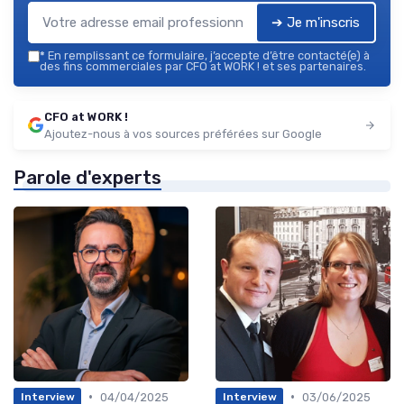
➔ Je m'inscris
*
En remplissant ce formulaire, j’accepte d’être contacté(e) à
des fins commerciales par CFO at WORK ! et ses partenaires.
CFO at WORK !
Ajoutez-nous à vos sources préférées sur Google
Parole d'experts
•
•
04/04/2025
03/06/2025
Interview
Interview