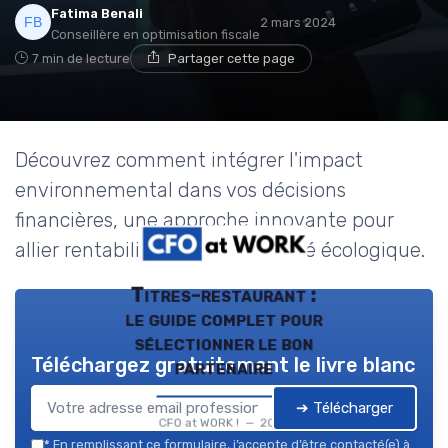
Fatima Benali
2 mars 2024
Conseillère en optimisation fiscale
7 min de lecture
Partager cette page
Découvrez comment intégrer l'impact
environnemental dans vos décisions
financières, une approche innovante pour
allier rentabilité et responsabilité écologique.
Titres-restaurant :
le guide complet pour
sélectionner le bon
Téléchargez gratuitement le livre blanc
partenaire
➔ Télécharger
CFO at WORK ! — 2026
*
En remplissant ce formulaire, j’accepte d’être contacté(e) à