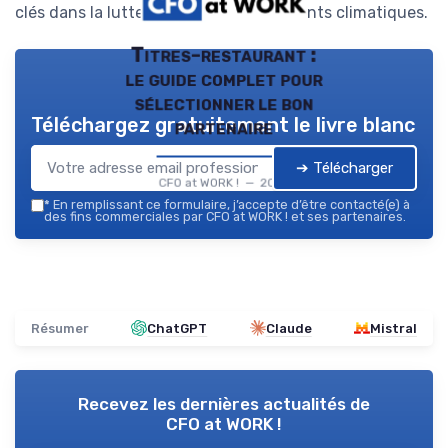
clés dans la lutte contre les changements climatiques.
Titres-restaurant :
le guide complet pour
sélectionner le bon
Téléchargez gratuitement le livre blanc
partenaire
➔ Télécharger
CFO at WORK ! — 2026
*
En remplissant ce formulaire, j’accepte d’être contacté(e) à
des fins commerciales par CFO at WORK ! et ses partenaires.
Résumer
ChatGPT
Claude
Mistral
Recevez les dernières actualités de
CFO at WORK !