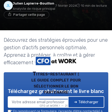
Julien Lapierre-Bouillon
7 février 2024
10 min de lecture
Analyste de risque principal
Partager cette page
Découvrez des stratégies éprouvées pour une
gestion d'actifs personnels optimale.
Apprenez à protéger, à croître et à gérer
efficacement votre patrimoine.
Titres-restaurant :
le guide complet pour
sélectionner le bon
Téléchargez gratuitement le livre blanc
partenaire
➔ Télécharger
CFO at WORK ! — 2026
*
En remplissant ce formulaire, j’accepte d’être contacté(e) à