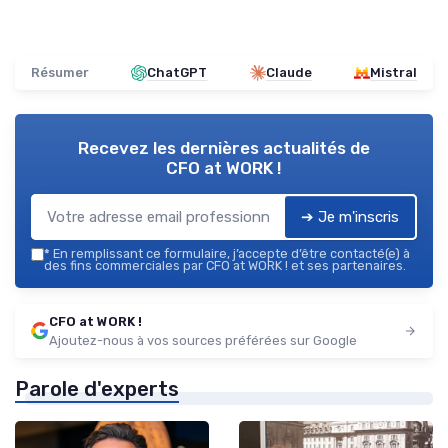
Résumer
ChatGPT
Claude
Mistral
Recevez les dernières actualités de
CFO at WORK !
➔ Je m'inscris
*
En remplissant ce formulaire, j’accepte d’être contacté(e) à
des fins commerciales par CFO at WORK ! et ses partenaires.
CFO at WORK !
Ajoutez-nous à vos sources préférées sur Google
Parole d'experts