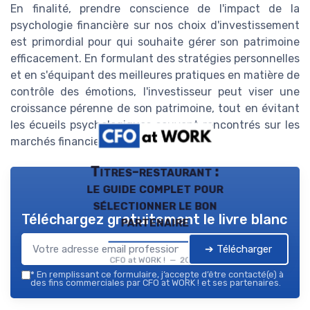
En finalité, prendre conscience de l'impact de la
psychologie financière sur nos choix d'investissement
est primordial pour qui souhaite gérer son patrimoine
efficacement. En formulant des stratégies personnelles
et en s'équipant des meilleures pratiques en matière de
contrôle des émotions, l'investisseur peut viser une
croissance pérenne de son patrimoine, tout en évitant
les écueils psychologiques souvent rencontrés sur les
marchés financiers.
Titres-restaurant :
le guide complet pour
sélectionner le bon
Téléchargez gratuitement le livre blanc
partenaire
➔ Télécharger
CFO at WORK ! — 2026
*
En remplissant ce formulaire, j’accepte d’être contacté(e) à
des fins commerciales par CFO at WORK ! et ses partenaires.