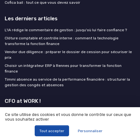
Cofica bail : tout ce que vous devez savoir
Les derniers articles
L'IA rédige le commentaire de gestion : jusqu'où lui faire confiance ?
Clôture comptable et contrôle interne : comment la technologie
transforme la fonction finance
Vendor due diligence : préparer le dossier de cession pour sécuriser le
prix
Choisir un intégrateur ERP à Rennes pour transformer la fonction
finance
Timmi absence au service de la performance financière : structurer la
gestion des congés et absences
CFO at WORK !
Ce site utilise des cookies et vous donne le contrôle sur ceux que
vous souhaitez activer
Tout accepter
Personnaliser
Mentions légales
Politique de confidentialité
Grande
enquête 2025 sur l' IA et les directions financières