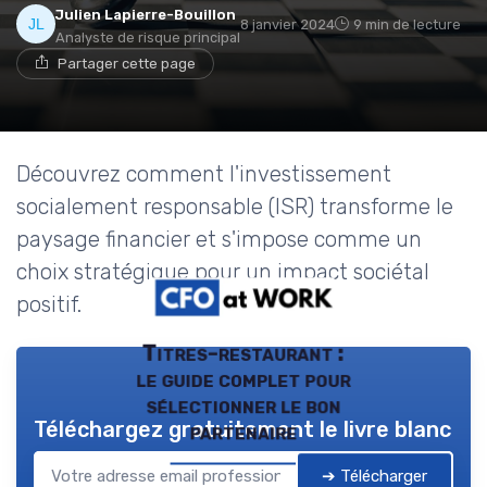
Julien Lapierre-Bouillon
8 janvier 2024
9 min de lecture
Analyste de risque principal
Partager cette page
Découvrez comment l'investissement
socialement responsable (ISR) transforme le
paysage financier et s'impose comme un
choix stratégique pour un impact sociétal
positif.
Titres-restaurant :
le guide complet pour
sélectionner le bon
Téléchargez gratuitement le livre blanc
partenaire
➔ Télécharger