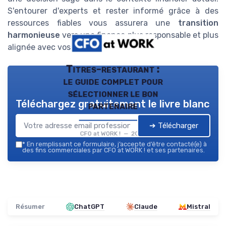
S'entourer d'experts et rester informé grâce à des
ressources fiables vous assurera une
transition
harmonieuse
vers une finance plus responsable et plus
alignée avec vos convictions.
Titres-restaurant :
le guide complet pour
sélectionner le bon
Téléchargez gratuitement le livre blanc
partenaire
➔ Télécharger
CFO at WORK ! — 2026
*
En remplissant ce formulaire, j’accepte d’être contacté(e) à
des fins commerciales par CFO at WORK ! et ses partenaires.
Résumer
ChatGPT
Claude
Mistral