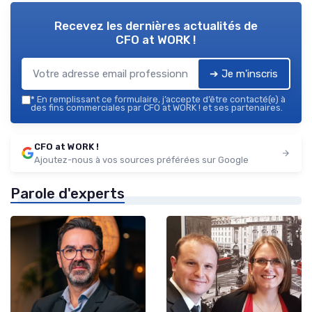
Recevez les dernières actualités de
CFO at WORK !
➔ Je m'inscris
*
En remplissant ce formulaire, j’accepte d’être contacté(e) à
des fins commerciales par CFO at WORK ! et ses partenaires.
CFO at WORK !
Ajoutez-nous à vos sources préférées sur Google
Parole d'experts