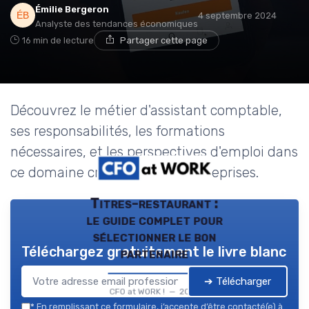
Émilie Bergeron
4 septembre 2024
Analyste des tendances économiques
16 min de lecture
Partager cette page
Découvrez le métier d'assistant comptable,
ses responsabilités, les formations
nécessaires, et les perspectives d'emploi dans
ce domaine crucial pour les entreprises.
Titres-restaurant :
le guide complet pour
sélectionner le bon
Téléchargez gratuitement le livre blanc
partenaire
➔ Télécharger
CFO at WORK ! — 2026
*
En remplissant ce formulaire, j’accepte d’être contacté(e) à