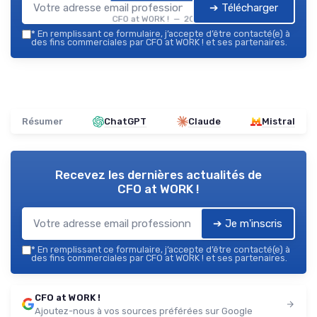
➔ Télécharger
CFO at WORK ! — 2026
*
En remplissant ce formulaire, j’accepte d’être contacté(e) à
des fins commerciales par CFO at WORK ! et ses partenaires.
Résumer
ChatGPT
Claude
Mistral
Recevez les dernières actualités de
CFO at WORK !
➔ Je m'inscris
*
En remplissant ce formulaire, j’accepte d’être contacté(e) à
des fins commerciales par CFO at WORK ! et ses partenaires.
CFO at WORK !
Ajoutez-nous à vos sources préférées sur Google