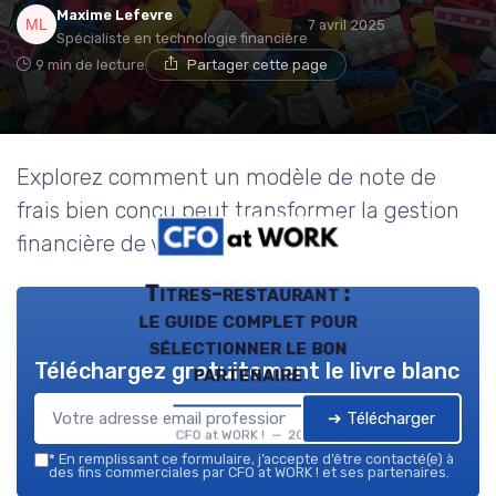
Maxime Lefevre
7 avril 2025
Spécialiste en technologie financière
9 min de lecture
Partager cette page
Explorez comment un modèle de note de
frais bien conçu peut transformer la gestion
financière de votre entreprise.
Titres-restaurant :
le guide complet pour
sélectionner le bon
Téléchargez gratuitement le livre blanc
partenaire
➔ Télécharger
CFO at WORK ! — 2026
*
En remplissant ce formulaire, j’accepte d’être contacté(e) à
des fins commerciales par CFO at WORK ! et ses partenaires.