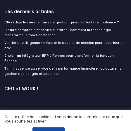
Les derniers articles
L'IA rédige le commentaire de gestion : jusqu'où lui faire confiance ?
Clôture comptable et contrôle interne : comment la technologie
transforme la fonction finance
Vendor due diligence : préparer le dossier de cession pour sécuriser le
prix
Choisir un intégrateur ERP à Rennes pour transformer la fonction
finance
Timmi absence au service de la performance financière : structurer la
gestion des congés et absences
CFO at WORK !
Ce site utilise des cookies et vous donne le contrôle sur ceux que
Mentions légales
Politique de confidentialité
Grande
vous souhaitez activer
enquête 2025 sur l' IA et les directions financières