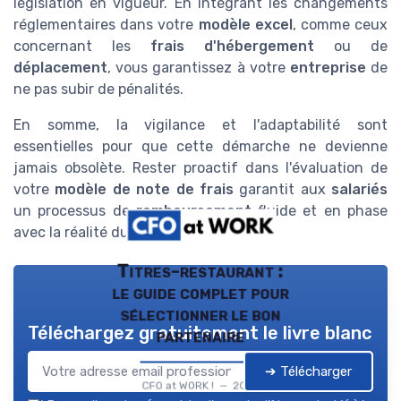
législation en vigueur. En intégrant les changements
réglementaires dans votre
modèle excel
, comme ceux
concernant les
frais d'hébergement
ou de
déplacement
, vous garantissez à votre
entreprise
de
ne pas subir de pénalités.
En somme, la vigilance et l'adaptabilité sont
essentielles pour que cette démarche ne devienne
jamais obsolète. Rester proactif dans l'évaluation de
votre
modèle de note de frais
garantit aux
salariés
un processus de
remboursement
fluide et en phase
avec la réalité du terrain.
Titres-restaurant :
le guide complet pour
sélectionner le bon
Téléchargez gratuitement le livre blanc
partenaire
➔ Télécharger
CFO at WORK ! — 2026