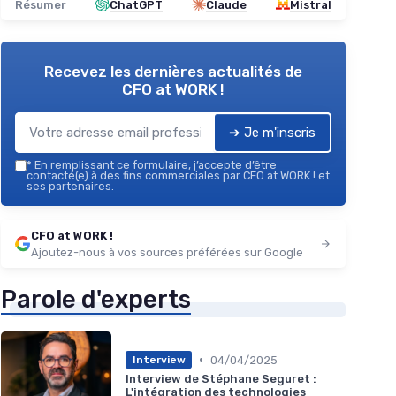
Résumer
ChatGPT
Claude
Mistral
Recevez les dernières actualités de
CFO at WORK !
➔ Je m'inscris
*
En remplissant ce formulaire, j’accepte d’être
contacté(e) à des fins commerciales par CFO at WORK ! et
ses partenaires.
CFO at WORK !
Ajoutez-nous à vos sources préférées sur Google
Parole d'experts
•
04/04/2025
Interview
Interview de Stéphane Seguret :
L'intégration des technologies