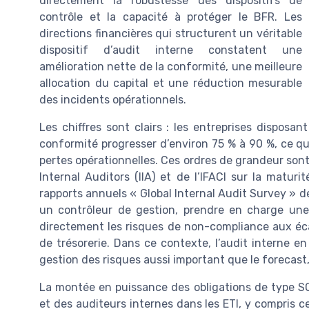
directement la robustesse des dispositifs de
contrôle et la capacité à protéger le BFR. Les
directions financières qui structurent un véritable
dispositif d’audit interne constatent une
amélioration nette de la conformité, une meilleure
allocation du capital et une réduction mesurable
des incidents opérationnels.
Les chiffres sont clairs : les entreprises disposa
conformité progresser d’environ 75 % à 90 %, ce q
pertes opérationnelles. Ces ordres de grandeur sont
Internal Auditors (IIA) et de l’IFACI sur la matur
rapports annuels « Global Internal Audit Survey » de 
un contrôleur de gestion, prendre en charge une 
directement les risques de non-compliance aux éca
de trésorerie. Dans ce contexte, l’audit interne e
gestion des risques aussi important que le forecast, 
La montée en puissance des obligations de type SO
et des auditeurs internes dans les ETI, y compris