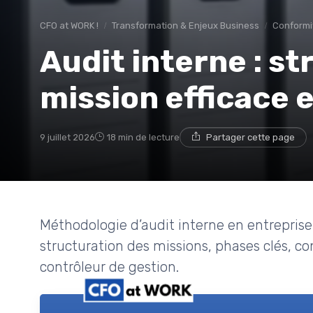
CFO at WORK !
Transformation & Enjeux Business
Conformi
Audit interne : s
mission efficace 
9 juillet 2026
18 min de lecture
Partager cette page
Méthodologie d’audit interne en entreprise 
structuration des missions, phases clés, co
contrôleur de gestion.