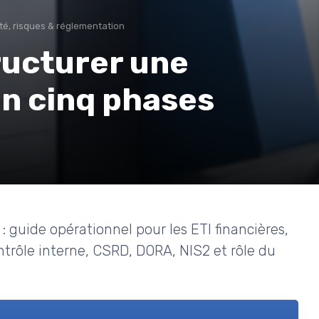
té, risques & réglementation
tructurer une
en cinq phases
: guide opérationnel pour les ETI financières,
ntrôle interne, CSRD, DORA, NIS2 et rôle du