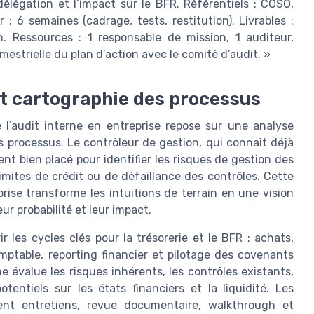
délégation et l’impact sur le BFR. Référentiels : COSO,
: 6 semaines (cadrage, tests, restitution). Livrables :
n. Ressources : 1 responsable de mission, 1 auditeur,
imestrielle du plan d’action avec le comité d’audit. »
et cartographie des processus
 l’audit interne en entreprise repose sur une analyse
s processus. Le contrôleur de gestion, qui connaît déjà
ent bien placé pour identifier les risques de gestion des
imites de crédit ou de défaillance des contrôles. Cette
rise transforme les intuitions de terrain en une vision
ur probabilité et leur impact.
 les cycles clés pour la trésorerie et le BFR : achats,
ptable, reporting financier et pilotage des covenants
e évalue les risques inhérents, les contrôles existants,
tentiels sur les états financiers et la liquidité. Les
ent entretiens, revue documentaire, walkthrough et