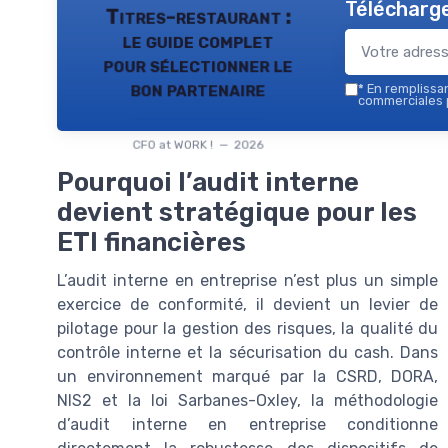
Télécharge
Titres-restaurant :
le guide complet
pour sélectionner le
bon partenaire
*
En remplissant
commerciales p
CFO at WORK ! — 2026
Pourquoi l’audit interne
devient stratégique pour les
ETI financières
L’audit interne en entreprise n’est plus un simple
exercice de conformité, il devient un levier de
pilotage pour la gestion des risques, la qualité du
contrôle interne et la sécurisation du cash. Dans
un environnement marqué par la CSRD, DORA,
NIS2 et la loi Sarbanes-Oxley, la méthodologie
d’audit interne en entreprise conditionne