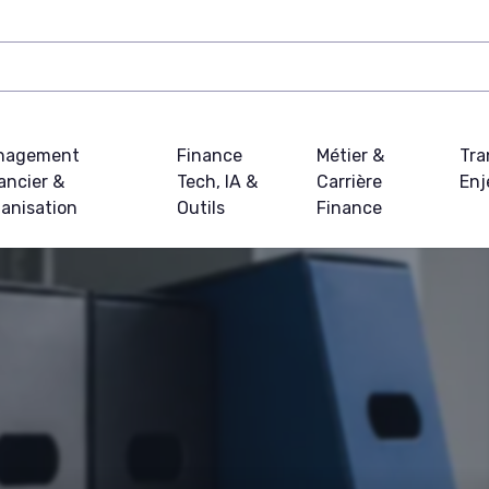
nagement
Finance
Métier &
Tra
ancier &
Tech, IA &
Carrière
Enj
anisation
Outils
Finance