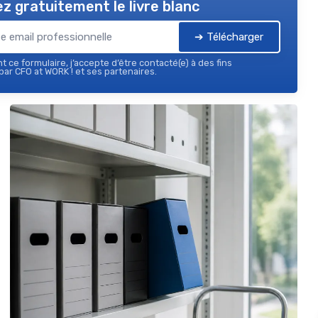
z gratuitement le livre blanc
➔ Télécharger
 ce formulaire, j’accepte d’être contacté(e) à des fins
ar CFO at WORK ! et ses partenaires.