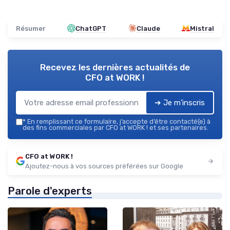
Résumer
ChatGPT
Claude
Mistral
Recevez les dernières actualités de
CFO at WORK !
➔ Je m'inscris
*
En remplissant ce formulaire, j’accepte d’être contacté(e) à
des fins commerciales par CFO at WORK ! et ses partenaires.
CFO at WORK !
Ajoutez-nous à vos sources préférées sur Google
Parole d'experts