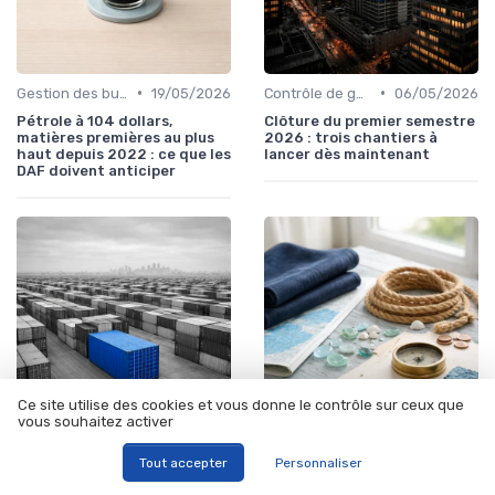
•
•
Gestion des budgets & prévisions
19/05/2026
Contrôle de gestion & FP&A
06/05/2026
Pétrole à 104 dollars,
Clôture du premier semestre
matières premières au plus
2026 : trois chantiers à
haut depuis 2022 : ce que les
lancer dès maintenant
DAF doivent anticiper
Ce site utilise des cookies et vous donne le contrôle sur ceux que
vous souhaitez activer
•
•
Gestion des budgets & prévisions
08/05/2026
Collaboration CFO, CEO & COMEX
13/03/2026
Tout accepter
Personnaliser
Budget prévisionnel : quand
Comment un CFO devient
le processus annuel devient
copilote stratégique du CEO