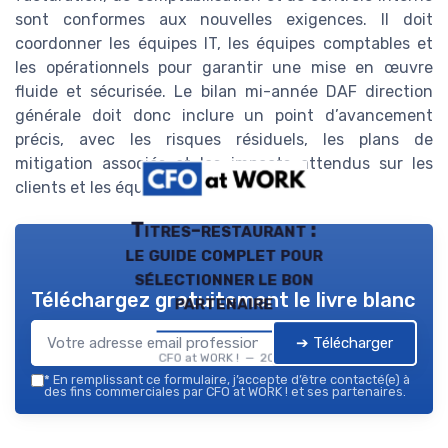
sont conformes aux nouvelles exigences. Il doit
coordonner les équipes IT, les équipes comptables et
les opérationnels pour garantir une mise en œuvre
fluide et sécurisée. Le bilan mi-année DAF direction
générale doit donc inclure un point d’avancement
précis, avec les risques résiduels, les plans de
mitigation associés et les impacts attendus sur les
clients et les équipes.
Titres-restaurant :
le guide complet pour
sélectionner le bon
Téléchargez gratuitement le livre blanc
partenaire
➔ Télécharger
CFO at WORK ! — 2026
*
En remplissant ce formulaire, j’accepte d’être contacté(e) à
des fins commerciales par CFO at WORK ! et ses partenaires.