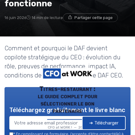
fonctionne
16 juin 2026
14 min de lecture
Partager cette page
Comment et pourquoi le DAF devient
copilote stratégique du CEO : évolution du
rôle, preuves de performance, impact IA,
conditions de réussite du binôme DAF CEO.
Titres-restaurant :
le guide complet pour
sélectionner le bon
Téléchargez gratuitement le livre blanc
partenaire
➔ Télécharger
CFO at WORK ! — 2026
*
En remplissant ce formulaire, j’accepte d’être contacté(e) à