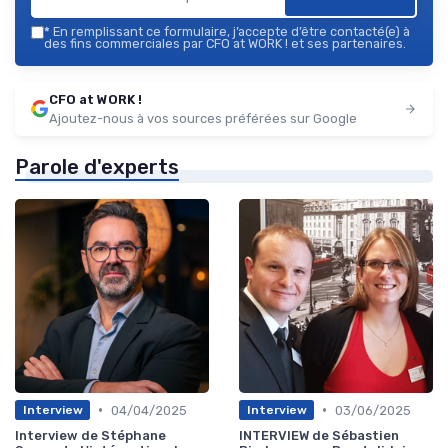
*
En remplissant ce formulaire, j’accepte d’être contacté(e) à
des fins commerciales par CFO at WORK ! et ses partenaires.
CFO at WORK !
Ajoutez-nous à vos sources préférées sur Google
Parole d'experts
•
•
04/04/2025
03/06/2025
Interview
Interview
Interview de Stéphane
INTERVIEW de Sébastien