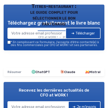
Titres-restaurant :
le guide complet pour
sélectionner le bon
Téléchargez gratuitement le livre blanc
partenaire
➔ Télécharger
CFO at WORK ! — 2026
*
En remplissant ce formulaire, j’accepte d’être contacté(e) à
des fins commerciales par CFO at WORK ! et ses partenaires.
Résumer
ChatGPT
Claude
Mistral
Recevez les dernières actualités de
CFO at WORK !
➔ Je m'inscris