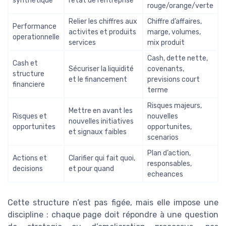
synthétique
l’etat de l’entreprise
rouge/orange/verte
Relier les chiffres aux
Chiffre d’affaires,
Performance
activites et produits
marge, volumes,
operationnelle
services
mix produit
Cash, dette nette,
Cash et
Sécuriser la liquidité
covenants,
structure
et le financement
previsions court
financiere
terme
Risques majeurs,
Mettre en avant les
Risques et
nouvelles
nouvelles initiatives
opportunites
opportunites,
et signaux faibles
scenarios
Plan d’action,
Actions et
Clarifier qui fait quoi,
responsables,
decisions
et pour quand
echeances
Cette structure n’est pas figée, mais elle impose une
discipline : chaque page doit répondre à une question