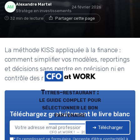
Alexandre Martel
24 février 2026
Stratège en investissements
32 min de lecture
Partager cette page
La méthode KISS appliquée à la finance :
comment simplifier vos modèles, reportings
et décisions sans perdre en précision ni en
contrôle des risques.
Titres-restaurant :
le guide complet pour
sélectionner le bon
Téléchargez gratuitement le livre blanc
partenaire
➔ Télécharger
CFO at WORK ! — 2026
*
En remplissant ce formulaire, j’accepte d’être contacté(e) à