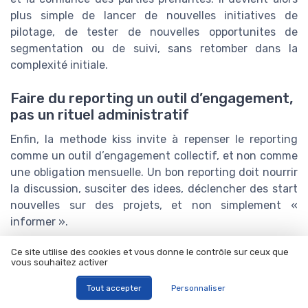
plus simple de lancer de nouvelles initiatives de
pilotage, de tester de nouvelles opportunites de
segmentation ou de suivi, sans retomber dans la
complexité initiale.
Faire du reporting un outil d’engagement,
pas un rituel administratif
Enfin, la methode kiss invite à repenser le reporting
comme un outil d’engagement collectif, et non comme
une obligation mensuelle. Un bon reporting doit nourrir
la discussion, susciter des idees, déclencher des start
nouvelles sur des projets, et non simplement «
informer ».
Pour cela, il est utile de :
Ce site utilise des cookies et vous donne le contrôle sur ceux que
vous souhaitez activer
clarifier, pour chaque support, à quelle audience il
Tout accepter
Personnaliser
s’adresse (direction, managers, equipe projet,