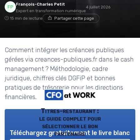
François-Charles Petit
4 juillet 2026
Expert en transformation numérique
15 min de lecture
Partager cette page
Comment intégrer les créances publiques
gérées via creances-publiques.fr dans le cash
management ? Méthodologie, cadre
juridique, chiffres clés DGFiP et bonnes
pratiques de trésorerie pour les directions
financières.
Titres-restaurant :
le guide complet pour
sélectionner le bon
Téléchargez gratuitement le livre blanc
partenaire