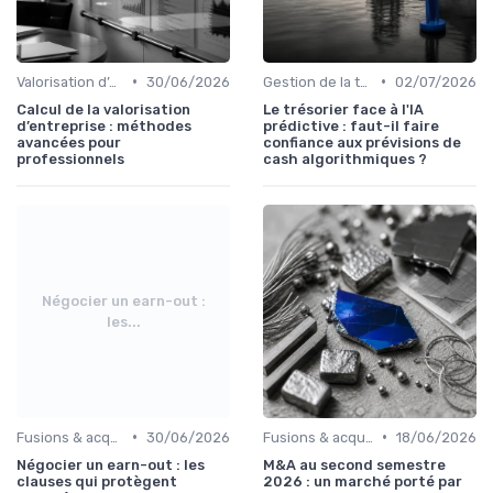
•
•
Valorisation d’entreprise
30/06/2026
Gestion de la trésorerie & cash management
02/07/2026
Calcul de la valorisation
Le trésorier face à l'IA
d’entreprise : méthodes
prédictive : faut-il faire
avancées pour
confiance aux prévisions de
professionnels
cash algorithmiques ?
Négocier un earn-out :
les...
•
•
Fusions & acquisitions (M&A)
30/06/2026
Fusions & acquisitions (M&A)
18/06/2026
Négocier un earn-out : les
M&A au second semestre
clauses qui protègent
2026 : un marché porté par