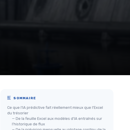
SOMMAIRE
Ce que l’IA prédictive fait réellement mieux que l’Excel
du trésorier
— De la feuille Excel aux modèles d’IA entraînés sur
l’historique de flux
— De la prévision mensuelle au pilotage continu de la