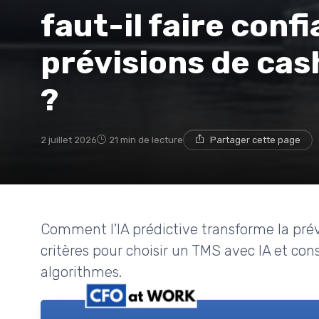
faut-il faire conf
prévisions de cas
?
2 juillet 2026
21 min de lecture
Partager cette page
Comment l’IA prédictive transforme la prévis
critères pour choisir un TMS avec IA et con
algorithmes.