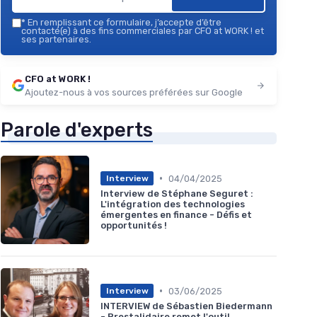
*
En remplissant ce formulaire, j’accepte d’être
contacté(e) à des fins commerciales par CFO at WORK ! et
ses partenaires.
CFO at WORK !
Ajoutez-nous à vos sources préférées sur Google
Parole d'experts
•
04/04/2025
Interview
Interview de Stéphane Seguret :
L'intégration des technologies
émergentes en finance - Défis et
opportunités !
•
03/06/2025
Interview
INTERVIEW de Sébastien Biedermann
- Prestalidaire remet l'outil