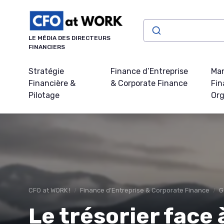
Panneau de gestion des cookies
LE MÉDIA DES DIRECTEURS
FINANCIERS
Stratégie
Finance d’Entreprise
Ma
Financière &
& Corporate Finance
Fin
Pilotage
Org
CFO at WORK !
Finance d’Entreprise & Corporate Finance
G
Le trésorier face à