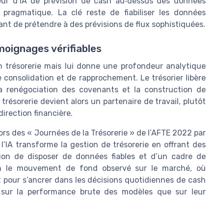
eur d’IA de prévision de cash au‑dessus des données
pragmatique. La clé reste de fiabiliser les données
vant de prétendre à des prévisions de flux sophistiquées.
moignages vérifiables
n trésorerie mais lui donne une profondeur analytique
 consolidation et de rapprochement. Le trésorier libère
a renégociation des covenants et la construction de
trésorerie devient alors un partenaire de travail, plutôt
direction financière.
rs des « Journées de la Trésorerie » de l’AFTE 2022 par
 l’IA transforme la gestion de trésorerie en offrant des
ition de disposer de données fiables et d’un cadre de
ien le mouvement de fond observé sur le marché, où
ept pour s’ancrer dans les décisions quotidiennes de cash
sur la performance brute des modèles que sur leur