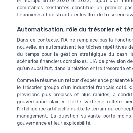
en Europe entre 2020 et 2022, l’ajout d’un mot
comptables existantes constitue un premier pas 
financières et de structurer les flux de trésorerie a
Automatisation, rôle du trésorier et té
Dans ce contexte, l’IA ne remplace pas la fonctio
nouvelle, en automatisant les tâches répétitives de
du temps pour la gestion stratégique du cash, l
scénarios financiers complexes. L’IA de prévision de 
qu’un substitut, dans la relation entre trésorerie et 
Comme le résume un retour d’expérience présenté lo
le trésorier groupe d’un industriel français coté, «
prévisions plus précises et plus rapides, à cond
gouvernance clair ». Cette synthèse reflète b
l’intelligence artificielle quitte le terrain du conc
management. La question suivante porte moins 
gouvernance et leur explicabilité.