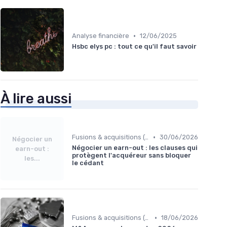
•
Analyse financière
12/06/2025
Hsbc elys pc : tout ce qu'il faut savoir
À lire aussi
•
Fusions & acquisitions (M&A)
30/06/2026
Négocier un
Négocier un earn-out : les clauses qui
earn-out :
protègent l'acquéreur sans bloquer
les...
le cédant
•
Fusions & acquisitions (M&A)
18/06/2026