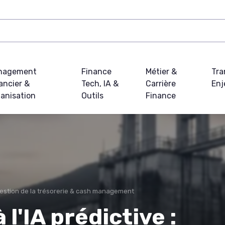
nagement
Finance
Métier &
Tra
ancier &
Tech, IA &
Carrière
Enj
anisation
Outils
Finance
estion de la trésorerie & cash management
 l'IA prédictive :