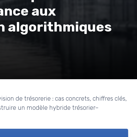
iance aux
h algorithmiques
ion de trésorerie : cas concrets, chiffres clés,
struire un modèle hybride trésorier–