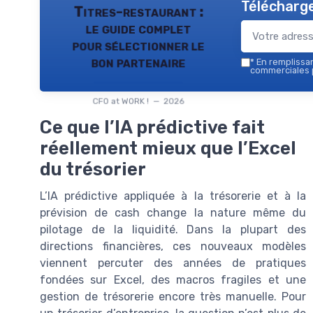
Télécharge
Titres-restaurant :
le guide complet
pour sélectionner le
bon partenaire
*
En remplissant
commerciales p
CFO at WORK ! — 2026
Ce que l’IA prédictive fait
réellement mieux que l’Excel
du trésorier
L’IA prédictive appliquée à la trésorerie et à la
prévision de cash change la nature même du
pilotage de la liquidité. Dans la plupart des
directions financières, ces nouveaux modèles
viennent percuter des années de pratiques
fondées sur Excel, des macros fragiles et une
gestion de trésorerie encore très manuelle. Pour