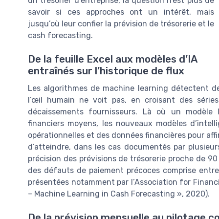
un trésorier d’entreprise, la question n’est plus de
savoir si ces approches ont un intérêt, mais
jusqu’où leur confier la prévision de trésorerie et le
cash forecasting.
De la feuille Excel aux modèles d’IA
entraînés sur l’historique de flux
Les algorithmes de machine learning détectent des
l’œil humain ne voit pas, en croisant des série
décaissements fournisseurs. Là où un modèle li
financiers moyens, les nouveaux modèles d’intelli
opérationnelles et des données financières pour affi
d’atteindre, dans les cas documentés par plusieu
précision des prévisions de trésorerie proche de 9
des défauts de paiement précoces comprise entre 
présentées notamment par l’Association for Financi
– Machine Learning in Cash Forecasting », 2020).
De la prévision mensuelle au pilotage con