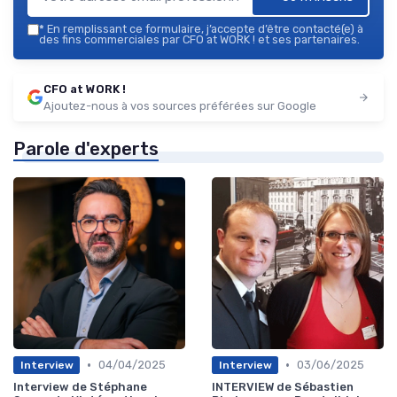
*
En remplissant ce formulaire, j’accepte d’être contacté(e) à
des fins commerciales par CFO at WORK ! et ses partenaires.
CFO at WORK !
Ajoutez-nous à vos sources préférées sur Google
Parole d'experts
•
•
04/04/2025
03/06/2025
Interview
Interview
Interview de Stéphane
INTERVIEW de Sébastien