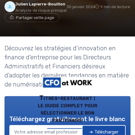
Julien Lapierre-Bouillon
30 janvier 2024
9 min de lecture
Analyste de risque principal
Partager cette page
Découvrez les stratégies d'innovation en
finance d'entreprise pour les Directeurs
Administratifs et Financiers désireux
d'adopter les dernières tendances en matière
de numérisation.
Titres-restaurant :
le guide complet pour
sélectionner le bon
Téléchargez gratuitement le livre blanc
partenaire
➔ Télécharger