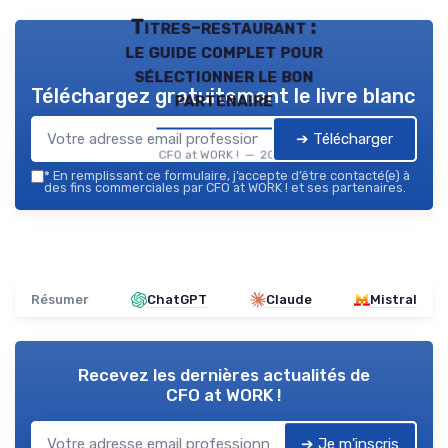
Titres-restaurant :
le guide complet pour
sélectionner le bon
Téléchargez gratuitement le livre blanc
partenaire
➔ Télécharger
CFO at WORK ! — 2026
*
En remplissant ce formulaire, j’accepte d’être contacté(e) à
des fins commerciales par CFO at WORK ! et ses partenaires.
Résumer
ChatGPT
Claude
Mistral
Recevez les dernières actualités de
CFO at WORK !
➔ Je m'inscris