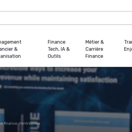
nagement
Finance
Métier &
Tra
ancier &
Tech, IA &
Carrière
Enj
anisation
Outils
Finance
s finance d’entreprise