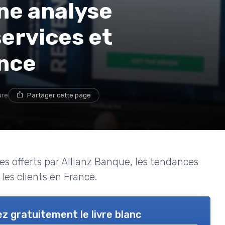
une analyse
ervices et
nce
ure
Partager cette page
es offerts par Allianz Banque, les tendances
 les clients en France.
z gratuitement le livre blanc