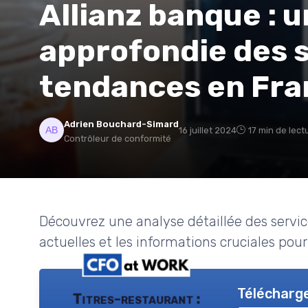
Allianz banque : 
approfondie des s
tendances en Fra
Adrien Bouchard-Simard
16 juillet 2024
17 min de lect
Contrôleur de conformité
Découvrez une analyse détaillée des servic
actuelles et les informations cruciales pour
Télécharge
Titres-restaurant :