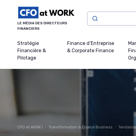
Panneau de gestion des cookies
LE MÉDIA DES DIRECTEURS
FINANCIERS
Stratégie
Finance d’Entreprise
Ma
Financière &
& Corporate Finance
Fin
Pilotage
Org
CFO at WORK !
Transformation & Enjeux Business
Tendance