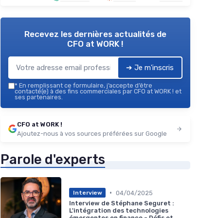
Recevez les dernières actualités de
CFO at WORK !
➔ Je m'inscris
*
En remplissant ce formulaire, j’accepte d’être
contacté(e) à des fins commerciales par CFO at WORK ! et
ses partenaires.
CFO at WORK !
Ajoutez-nous à vos sources préférées sur Google
Parole d'experts
•
04/04/2025
Interview
Interview de Stéphane Seguret :
L'intégration des technologies
émergentes en finance - Défis et