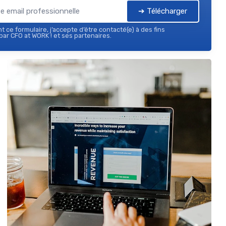
➔ Télécharger
 ce formulaire, j’accepte d’être contacté(e) à des fins
ar CFO at WORK ! et ses partenaires.