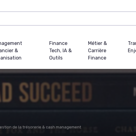
nagement
Finance
Métier &
Tra
ancier &
Tech, IA &
Carrière
Enj
anisation
Outils
Finance
estion de la trésorerie & cash management