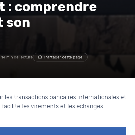
t : comprendre
t son
14 min de lecture
Partager cette page
 les transactions bancaires internationales et
acilite les virements et les échanges