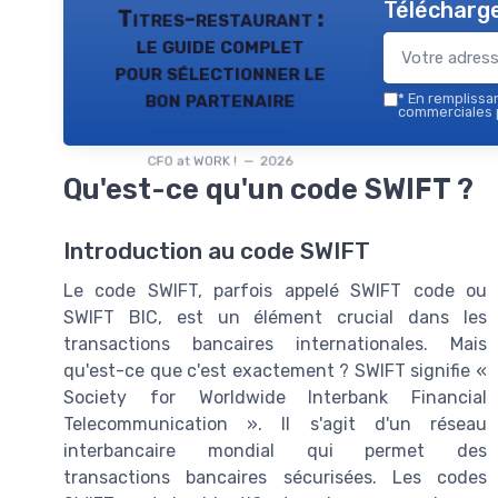
Télécharge
Titres-restaurant :
le guide complet
pour sélectionner le
bon partenaire
*
En remplissant
commerciales p
CFO at WORK ! — 2026
Qu'est-ce qu'un code SWIFT ?
Introduction au code SWIFT
Le code SWIFT, parfois appelé SWIFT code ou
SWIFT BIC, est un élément crucial dans les
transactions bancaires internationales. Mais
qu'est-ce que c'est exactement ? SWIFT signifie «
Society for Worldwide Interbank Financial
Telecommunication ». Il s'agit d'un réseau
interbancaire mondial qui permet des
transactions bancaires sécurisées. Les codes