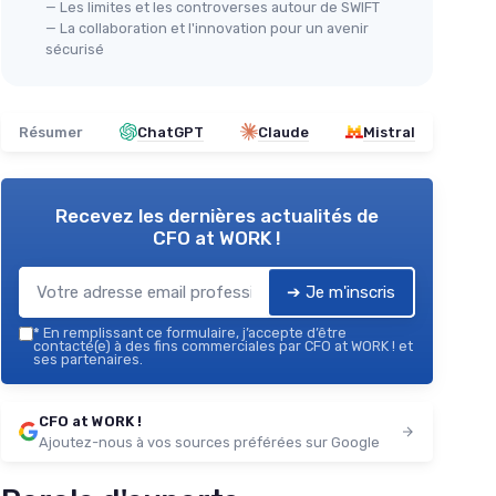
— Les limites et les controverses autour de SWIFT
— La collaboration et l'innovation pour un avenir
sécurisé
Résumer
ChatGPT
Claude
Mistral
Recevez les dernières actualités de
CFO at WORK !
➔ Je m'inscris
*
En remplissant ce formulaire, j’accepte d’être
contacté(e) à des fins commerciales par CFO at WORK ! et
ses partenaires.
CFO at WORK !
Ajoutez-nous à vos sources préférées sur Google