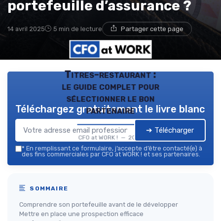
portefeuille d’assurance ?
14 avril 2025
5 min de lecture
Partager cette page
Titres-restaurant :
le guide complet pour
sélectionner le bon
Téléchargez gratuitement le livre blanc
partenaire
➔ Télécharger
CFO at WORK ! — 2026
*
En remplissant ce formulaire, j’accepte d’être contacté(e) à
des fins commerciales par CFO at WORK ! et ses partenaires.
SOMMAIRE
Comprendre son portefeuille avant de le développer
Mettre en place une prospection efficace