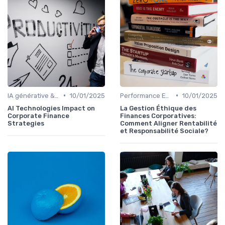
•
•
IA générative & futur du CFO
10/01/2025
Performance ESG & finance durable
10/01/2025
AI Technologies Impact on
La Gestion Éthique des
Corporate Finance
Finances Corporatives:
Strategies
Comment Aligner Rentabilité
et Responsabilité Sociale?