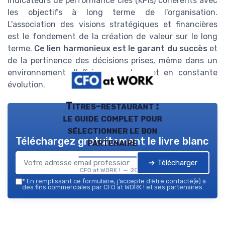
indicateurs de performance clés (KPIs) cohérents avec
les objectifs à long terme de l'organisation.
L'association des visions stratégiques et financières
est le fondement de la création de valeur sur le long
terme.
Ce lien harmonieux est le garant du succès
et
de la pertinence des décisions prises, même dans un
environnement d'affaires complexe et en constante
évolution.
Titres-restaurant :
le guide complet pour
sélectionner le bon
Téléchargez gratuitement le livre blanc
partenaire
➔ Télécharger
CFO at WORK ! — 2026
*
En remplissant ce formulaire, j’accepte d’être contacté(e) à
des fins commerciales par CFO at WORK ! et ses partenaires.