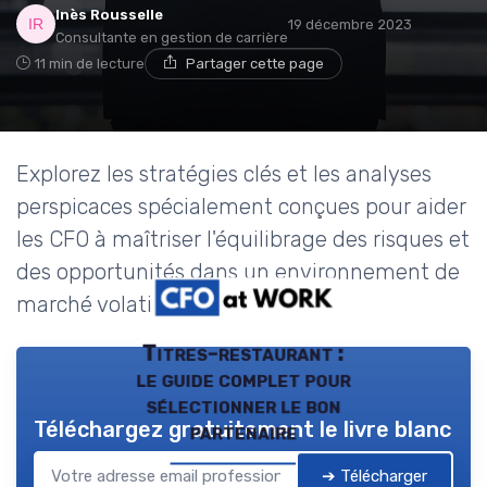
Inès Rousselle
19 décembre 2023
Consultante en gestion de carrière
11 min de lecture
Partager cette page
Explorez les stratégies clés et les analyses
perspicaces spécialement conçues pour aider
les CFO à maîtriser l'équilibrage des risques et
des opportunités dans un environnement de
marché volatile.
Titres-restaurant :
le guide complet pour
sélectionner le bon
Téléchargez gratuitement le livre blanc
partenaire
➔ Télécharger