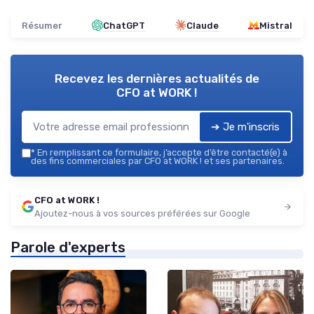
Résumer
ChatGPT
Claude
Mistral
Recevez les dernières actualités de
CFO at WORK !
➔ Je m'inscris
*
En remplissant ce formulaire, j’accepte d’être contacté(e) à
des fins commerciales par CFO at WORK ! et ses partenaires.
CFO at WORK !
Ajoutez-nous à vos sources préférées sur Google
Parole d'experts