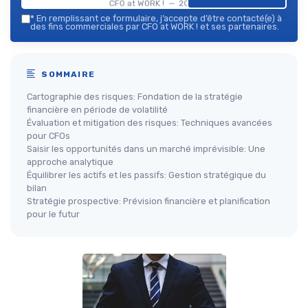
CFO at WORK ! — 2026
*
En remplissant ce formulaire, j’accepte d’être contacté(e) à
des fins commerciales par CFO at WORK ! et ses partenaires.
SOMMAIRE
Cartographie des risques: Fondation de la stratégie
financière en période de volatilité
Évaluation et mitigation des risques: Techniques avancées
pour CFOs
Saisir les opportunités dans un marché imprévisible: Une
approche analytique
Équilibrer les actifs et les passifs: Gestion stratégique du
bilan
Stratégie prospective: Prévision financière et planification
pour le futur