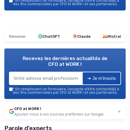
*
En remplissant ce formulaire, j’accepte d’être contacté(e) à
des fins commerciales par CFO at WORK ! et ses partenaires.
Résumer
ChatGPT
Claude
Mistral
Recevez les dernières actualités de
CFO at WORK !
➔ Je m'inscris
*
En remplissant ce formulaire, j’accepte d’être contacté(e) à
des fins commerciales par CFO at WORK ! et ses partenaires.
CFO at WORK !
Ajoutez-nous à vos sources préférées sur Google
Parole d'experts