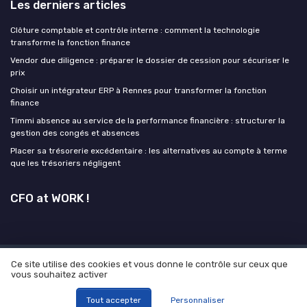
Les derniers articles
Clôture comptable et contrôle interne : comment la technologie
transforme la fonction finance
Vendor due diligence : préparer le dossier de cession pour sécuriser le
prix
Choisir un intégrateur ERP à Rennes pour transformer la fonction
finance
Timmi absence au service de la performance financière : structurer la
gestion des congés et absences
Placer sa trésorerie excédentaire : les alternatives au compte à terme
que les trésoriers négligent
CFO at WORK !
Ce site utilise des cookies et vous donne le contrôle sur ceux que
Mentions légales
Politique de confidentialité
Grande
vous souhaitez activer
enquête 2025 sur l' IA et les directions financières
© CFO at WORK ! 2026
Tout accepter
Personnaliser