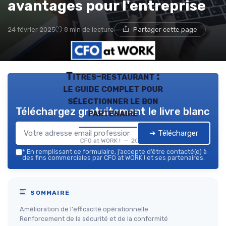
avantages pour l'entreprise
24 février 2025
8 min de lecture
Partager cette page
Titres-restaurant :
le guide complet pour
sélectionner le bon
Téléchargez gratuitement le livre blanc
partenaire
➔ Télécharger
CFO at WORK ! — 2026
*
En remplissant ce formulaire, j’accepte d’être contacté(e) à
des fins commerciales par CFO at WORK ! et ses partenaires.
SOMMAIRE
Amélioration de l'efficacité opérationnelle
Renforcement de la sécurité et de la conformité